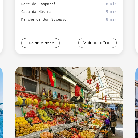
Gare de Campanhã
18 min
Continuer avec Apple
Casa da Música
5 min
Marché de Bom Sucesso
8 min
ou connectez-vous par mail
Voir les offres
Ouvrir la fiche
Politique de confidentialité.