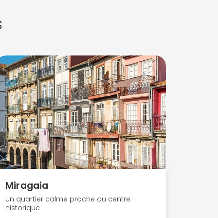
s
Miragaia
Un quartier calme proche du centre
historique