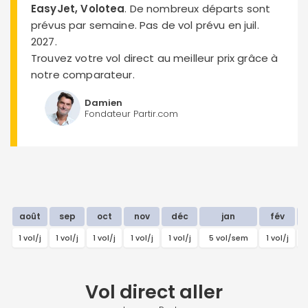
EasyJet, Volotea
. De nombreux départs sont
prévus par semaine. Pas de vol prévu en juil.
2027.
Trouvez votre vol direct au meilleur prix grâce à
notre comparateur.
Damien
Fondateur Partir.com
août
sep
oct
nov
déc
jan
fév
1 vol/j
1 vol/j
1 vol/j
1 vol/j
1 vol/j
5 vol/sem
1 vol/j
1
Vol direct
aller