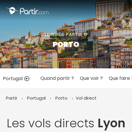
Fermer
LE GUIDE PARTIR ©
📍 Destinations populaires
PORTO
Quand partir ?
Que voir ?
Que faire 
Portugal
☀️ Où partir par mois
Janvier
Février
Mars
Avril
Mai
Juin
✨ Envies populaires
Partir
Portugal
Porto
Vol direct
Juillet
Août
Septembre
Octobre
Novembre
Décembre
Les vols directs
Lyon