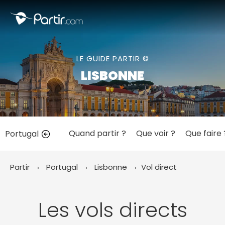
Fermer
LE GUIDE PARTIR ©
📍 Destinations populaires
LISBONNE
Quand partir ?
Que voir ?
Que faire 
Portugal
☀️ Où partir par mois
Janvier
Février
Mars
Avril
Mai
Juin
✨ Envies populaires
Partir
Portugal
Lisbonne
Vol direct
Juillet
Août
Septembre
Octobre
Novembre
Décembre
Les vols directs