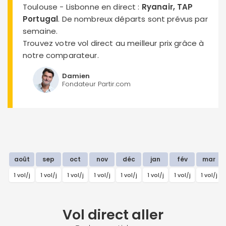
Toulouse - Lisbonne en direct :
Ryanair, TAP
Portugal
. De nombreux départs sont prévus par
semaine.
Trouvez votre vol direct au meilleur prix grâce à
notre comparateur.
Damien
Fondateur Partir.com
août
sep
oct
nov
déc
jan
fév
mar
1 vol/j
1 vol/j
1 vol/j
1 vol/j
1 vol/j
1 vol/j
1 vol/j
1 vol/j
Vol direct
aller