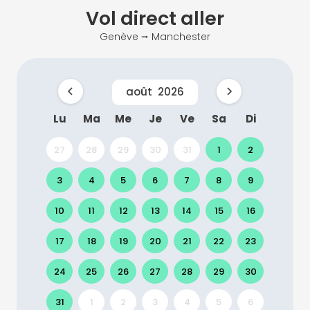
Vol direct
aller
Genève ⭢ Manchester
août
2026
Lu
Ma
Me
Je
Ve
Sa
Di
27
28
29
30
31
1
2
3
4
5
6
7
8
9
10
11
12
13
14
15
16
17
18
19
20
21
22
23
24
25
26
27
28
29
30
31
1
2
3
4
5
6