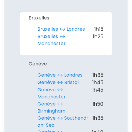
Bruxelles
Bruxelles ↔︎ Londres
1h15
Bruxelles ↔︎
1h25
Manchester
Genève
Genève ↔︎ Londres
1h35
Genève ↔︎ Bristol
1h45
Continuer avec Apple
Genève ↔︎
1h45
Manchester
ou connectez-vous par mail
Genève ↔︎
1h50
Birmingham
Genève ↔︎ Southend-
1h35
on-Sea