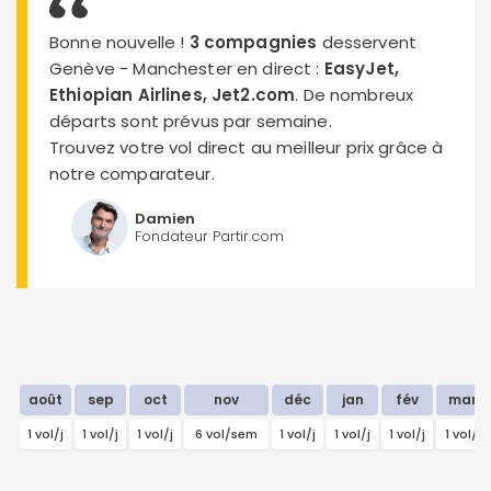
Bonne nouvelle !
3 compagnies
desservent
Genève - Manchester en direct :
EasyJet,
Ethiopian Airlines, Jet2.com
. De nombreux
départs sont prévus par semaine.
Trouvez votre vol direct au meilleur prix grâce à
notre comparateur.
Damien
Fondateur Partir.com
août
sep
oct
nov
déc
jan
fév
mar
1 vol/j
1 vol/j
1 vol/j
6 vol/sem
1 vol/j
1 vol/j
1 vol/j
1 vol/j