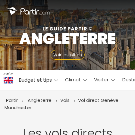
Fermer
LE GUIDE PARTIR ©
ANGLETERRE
📍 Destinations populaires
Voir les offres
Le guide
Climat
Visiter
Desti
Budget et tips
☀️ Où partir par mois
Janvier
Février
Mars
Avril
Mai
Juin
✨ Envies populaires
Partir
Angleterre
Vols
Vol direct Genève
Juillet
Août
Septembre
Octobre
Manchester
Novembre
Décembre
Les vols directs