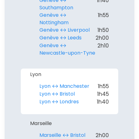
Genève ↔︎
1h40
Southampton
Politique de
Genève ↔︎
1h55
confidentialité.
Nottingham
Genève ↔︎ Liverpool
1h50
Genève ↔︎ Leeds
2h00
Genève ↔︎
2h10
Newcastle-upon-Tyne
Lyon
Lyon ↔︎ Manchester
1h55
Lyon ↔︎ Bristol
1h45
Lyon ↔︎ Londres
1h40
Marseille
Marseille ↔︎ Bristol
2h00