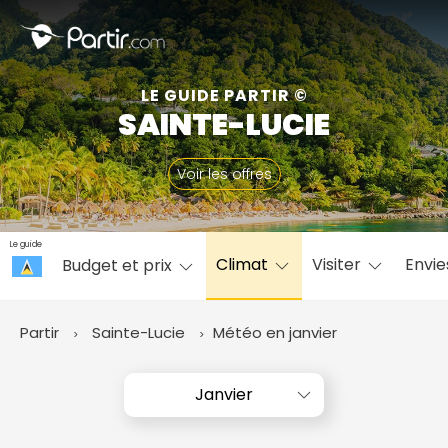
Fermer
LE GUIDE PARTIR ©
SAINTE-LUCIE
📍 Destinations populaires
Voir les offres
Le guide
Climat
Visiter
Envi
Budget et prix
☀️ Où partir par mois
Janvier
Février
Mars
Avril
Mai
Juin
✨ Envies populaires
Partir
Sainte-Lucie
Météo en janvier
Juillet
Août
Septembre
Octobre
Novembre
Décembre
Janvier