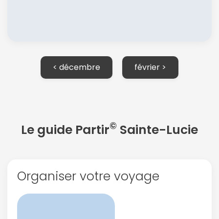
< décembre
février >
Continuer avec Apple
ou connectez-vous par mail
©
Le guide Partir
Sainte-Lucie
Organiser votre voyage
Politique de
confidentialité.