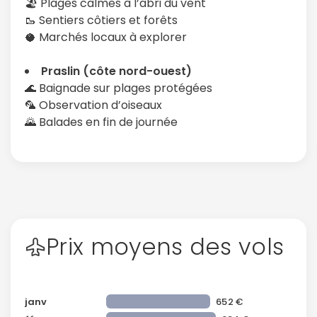
🏖️ Plages calmes à l’abri du vent
🥾 Sentiers côtiers et forêts
🥥 Marchés locaux à explorer
Praslin (côte nord-ouest)
🌊 Baignade sur plages protégées
🦜 Observation d’oiseaux
🌄 Balades en fin de journée
Prix moyens des vols
janv
652 €