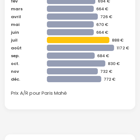
fév
694 €
mars
664 €
avril
726 €
mai
670 €
juin
664 €
juil
888 €
août
1172 €
sep.
684 €
oct.
830 €
nov
732 €
déc.
772 €
Prix A/R pour Paris
Mahé
Continuer avec Apple
ou connectez-vous par mail