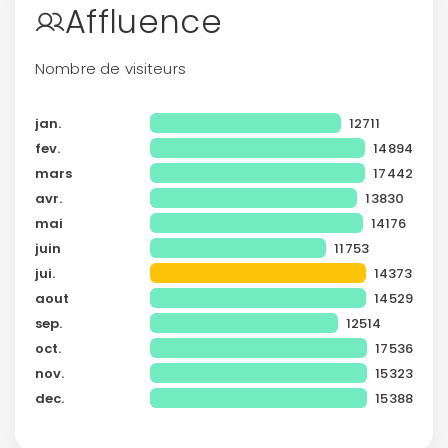
Affluence
Politique de
confidentialité.
Nombre de visiteurs
jan.
12711
fev.
14894
mars
17442
avr.
13830
mai
14176
juin
11753
jui.
14373
aout
14529
sep.
12514
oct.
17536
nov.
15323
dec.
15388