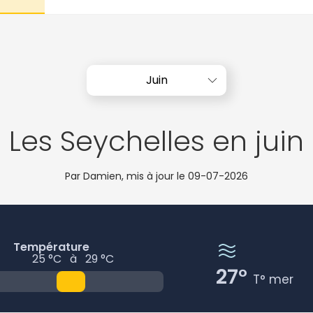
Juin
Les Seychelles en juin
Par Damien, mis à jour le
09-07-2026
Température
25 °C
à
29 °C
27°
T° mer