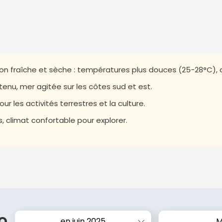
son fraîche et sèche : températures plus douces (25-28°C), a
tenu, mer agitée sur les côtes sud et est.
ur les activités terrestres et la culture.
 climat confortable pour explorer.
o
en juin 2025
M