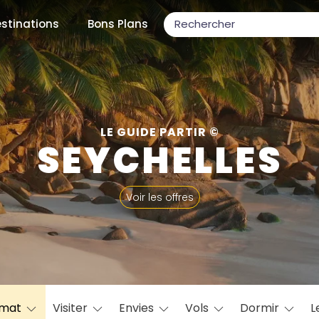
stinations
Bons Plans
ons populaires
LE GUIDE PARTIR ©
SEYCHELLES
par mois
Voir les offres
Février
Mars
Avril
Mai
Juin
Juillet
Août
S
ulaires
Novembre
Décembre
imat
Visiter
Envies
Vols
Dormir
L