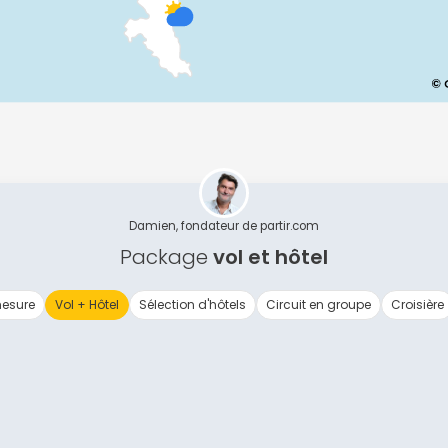
Continuer avec Apple
ou connectez-vous par mail
Politique de confidentialité.
Damien, fondateur de partir.com
Package
vol et hôtel
esure
Vol + Hôtel
Sélection d'hôtels
Circuit en groupe
Croisière