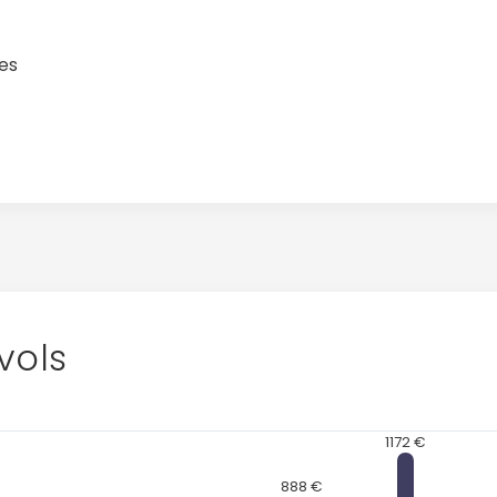
es
vols
1172 €
888 €