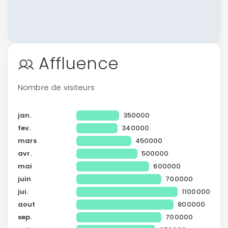
Continuer avec Apple
ou connectez-vous par mail
Affluence
Nombre de visiteurs
jan.
350000
Politique de
fev.
340000
confidentialité.
mars
450000
avr.
500000
mai
600000
juin
700000
jui.
1100000
aout
800000
sep.
700000