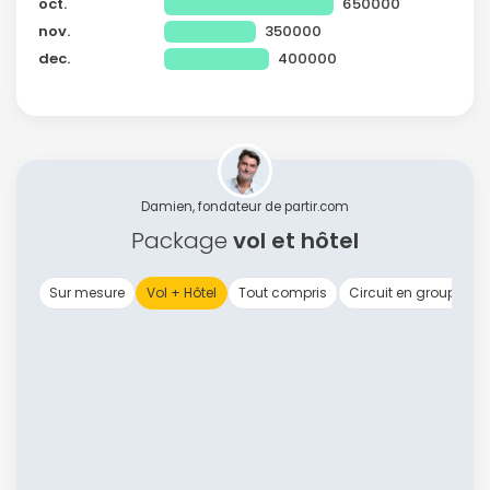
oct.
650000
nov.
350000
dec.
400000
Damien, fondateur de partir.com
Package
vol et hôtel
Sur mesure
Vol + Hôtel
Tout compris
Circuit en groupe