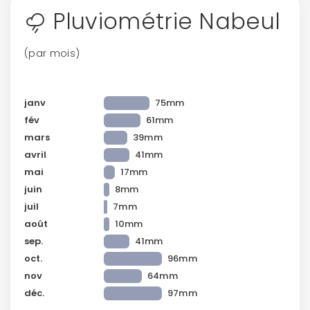
Pluviométrie Nabeul
(par mois)
janv
75mm
fév
61mm
mars
39mm
avril
41mm
mai
17mm
juin
8mm
juil
7mm
août
10mm
sep.
41mm
oct.
96mm
nov
64mm
déc.
97mm