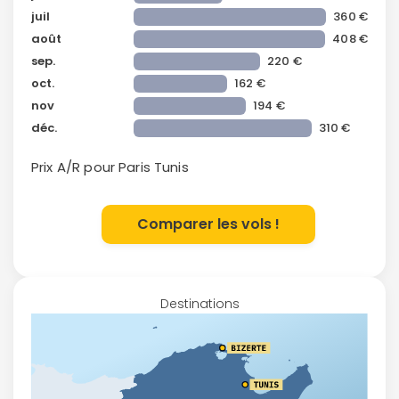
juil
360 €
août
408 €
sep.
220 €
oct.
162 €
nov
194 €
déc.
310 €
Prix A/R pour Paris
Tunis
Comparer les vols !
Destinations