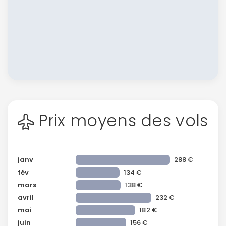
Prix moyens des vols
janv
288 €
fév
134 €
mars
138 €
avril
232 €
mai
182 €
juin
156 €