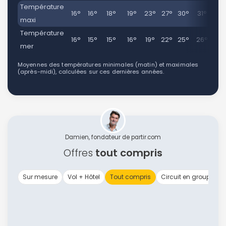
Température
16°
16°
18°
19°
23°
27°
30°
31°
28
maxi
Température
16°
15°
15°
16°
19°
22°
25°
26°
25
mer
Moyennes des températures minimales (matin) et maximales
(après-midi), calculées sur ces dernières années.
Damien, fondateur de partir.com
Offres
tout compris
Sur mesure
Vol + Hôtel
Tout compris
Circuit en groupe