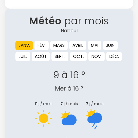
Météo
par mois
Nabeul
JANV.
FÉV.
MARS
AVRIL
MAI
JUIN
JUIL.
AOÛT
SEPT.
OCT.
NOV.
DÉC.
9 à 16 °
Mer à 16 °
11
j / mois
7
j / mois
7
j / mois