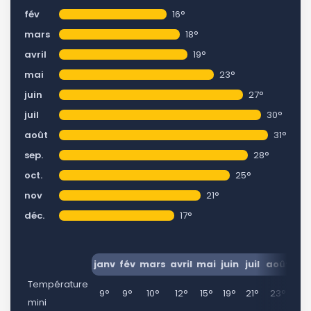
fév
16°
mars
18°
avril
19°
mai
23°
juin
27°
juil
30°
août
31°
sep.
28°
oct.
25°
nov
21°
déc.
17°
janv
fév
mars
avril
mai
juin
juil
août
se
Température
9°
9°
10°
12°
15°
19°
21°
23°
21
mini