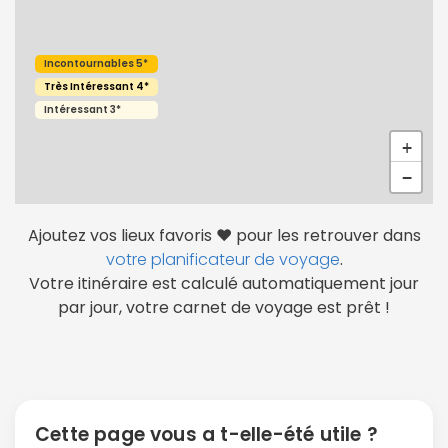
Continuer avec Apple
ou connectez-vous par mail
Incontournables 5*
Très Intéressant 4*
Intéressant 3*
+
−
Politique de
confidentialité.
Ajoutez vos lieux favoris ❤️ pour les retrouver dans
votre planificateur de voyage
.
Votre itinéraire est calculé automatiquement jour
par jour, votre carnet de voyage est prêt !
Cette page vous a t-elle-été utile ?