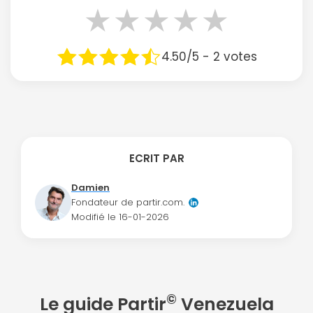
★
★
★
★
★
4.50/5 - 2 votes
ECRIT PAR
Damien
Fondateur de partir.com.
Modifié le
16-01-2026
©
Le guide Partir
Venezuela