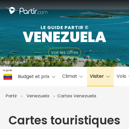
Fermer
LE GUIDE PARTIR ©
VENEZUELA
📍 Destinations populaires
Voir les offres
Le guide
Climat
Visiter
Vols
Budget et prix
☀️ Où partir par mois
Janvier
Février
Mars
Avril
Mai
Juin
✨ Envies populaires
Partir
Venezuela
Cartes Venezuela
Juillet
Août
Septembre
Octobre
Novembre
Décembre
Cartes touristiques