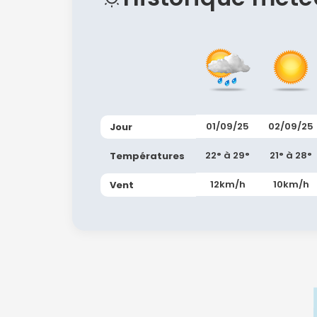
01/09/25
02/09/25
Jour
22° à 29°
21° à 28°
Températures
12km/h
10km/h
Vent