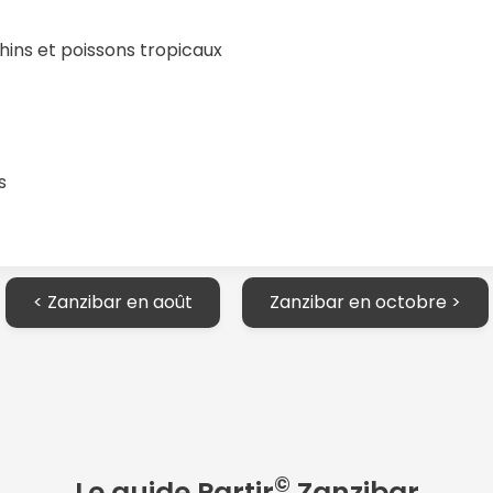
hins et poissons tropicaux
s
< Zanzibar en août
Zanzibar en octobre >
©
Le guide Partir
Zanzibar