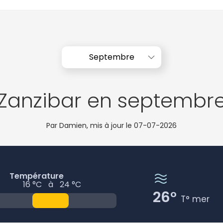
Septembre
Zanzibar en septembr
Par Damien, mis à jour le
07-07-2026
Température
16 °C
à
24 °C
26°
T° mer