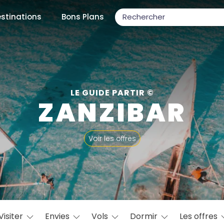
stinations
Bons Plans
ons populaires
LE GUIDE PARTIR ©
ZANZIBAR
par mois
Voir les offres
Février
Mars
Avril
Mai
Juin
Juillet
Août
S
ulaires
Novembre
Décembre
Visiter
Envies
Vols
Dormir
Les offres