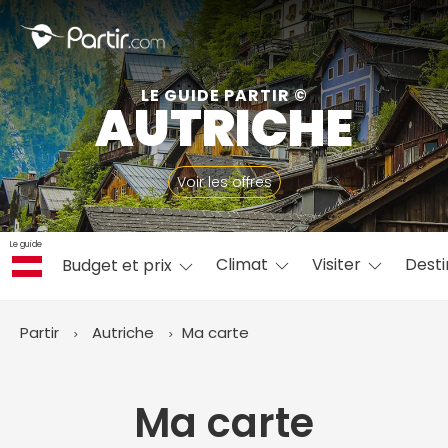
Fermer
LE GUIDE PARTIR ©
AUTRICHE
📍 Destinations populaires
Voir les offres
Le guide
Climat
Visiter
Desti
Budget et prix
☀️ Où partir par mois
Janvier
Février
Mars
Avril
Mai
Juin
✨ Envies populaires
Partir
Autriche
Ma carte
Juillet
Août
Septembre
Octobre
Novembre
Décembre
Ma carte