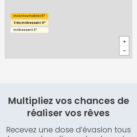
Incontournables 5*
Très Intéressant 4*
Intéressant 3*
+
Continuer avec Apple
−
ou connectez-vous par mail
Multipliez vos chances de
Politique de
confidentialité.
réaliser vos rêves
Recevez une dose d’évasion tous