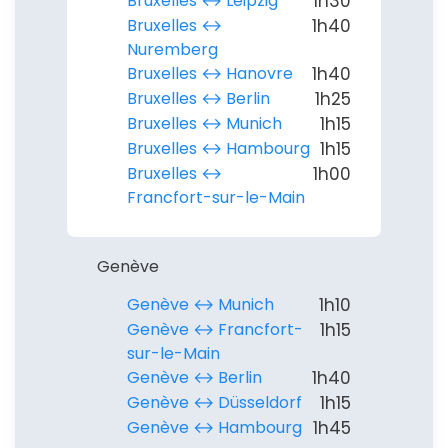
Bruxelles ↔︎ Leipzig
1h30
Bruxelles ↔︎
1h40
Nuremberg
Bruxelles ↔︎ Hanovre
1h40
Bruxelles ↔︎ Berlin
1h25
Bruxelles ↔︎ Munich
1h15
Bruxelles ↔︎ Hambourg
1h15
Continuer avec Apple
Bruxelles ↔︎
1h00
Francfort-sur-le-Main
ou connectez-vous par mail
Genève
Genève ↔︎ Munich
1h10
Genève ↔︎ Francfort-
1h15
Politique de
sur-le-Main
confidentialité.
Genève ↔︎ Berlin
1h40
Genève ↔︎ Düsseldorf
1h15
Genève ↔︎ Hambourg
1h45