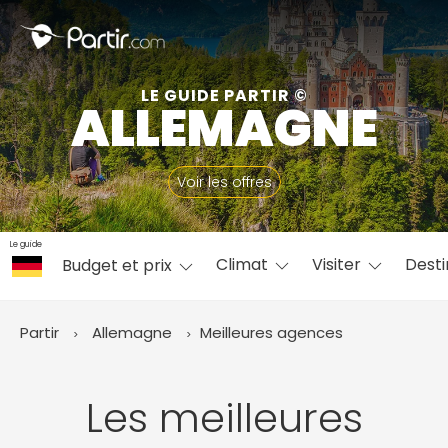
Fermer
LE GUIDE PARTIR ©
ALLEMAGNE
📍 Destinations populaires
Voir les offres
Le guide
Climat
Visiter
Desti
Budget et prix
☀️ Où partir par mois
Janvier
Février
Mars
Avril
Mai
Juin
✨ Envies populaires
Partir
Allemagne
Meilleures agences
Juillet
Août
Septembre
Octobre
Novembre
Décembre
Les meilleures