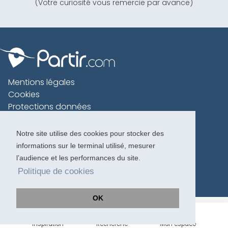
(Votre curiosité vous remercie par avance)
Mentions légales
Cookies
Protections données
Contact
Charte voyageur
Notre site utilise des cookies pour stocker des
informations sur le terminal utilisé, mesurer
Copyright 1996-2026
l’audience et les performances du site.
Politique de cookies
OK
Inspiration
Recherche
Mon espace