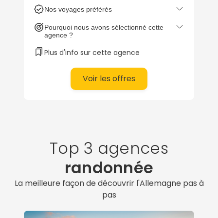
construisent un voyage à la carte :
Nos voyages préférés
itinérants & autotours, circuit, en
famille, en couple, voyages de noces,
Pourquoi nous avons sélectionné cette
city break, voyage culturel
...
agence ?
Construisez votre voyage sur mesure
Plus d'info sur cette agence
avec notre conseiller Allemagne :
Berlin,
Bavière, Munich, Hambourg,
Voir les offres
Berchtesgaden, Binz, Lübek
...
Parlez à un spécialiste Allemagne :
01 86
95 65 14
Top 3 agences
randonnée
La meilleure façon de découvrir l'Allemagne pas à
pas