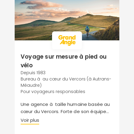
Voyage sur mesure à pied ou
vélo
Depuis 1983
Bureau à au cœur du Vercors (à Autrans-
Méaudre)
Pour voyageurs responsables
Une agence à taille humaine basée au
cœur du Vercors. Forte de son équipe
de passionnés et avec une écoute
Voir plus
client toute particulière, laissez vous
conseiller par nos experts pour un