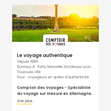
Le voyage authentique
Depuis 1989
Bureaux à : Paris, Marseille, Bordeaux, Lyon,
Toulouse, Lille
Pour : voyageurs en quête d’authenticité
Comptoir des Voyages - Spécialiste
du voyage sur mesure en Allemagne !
Nos conseillers-spécialistes Allemagne
Voir plus
sont à l'écoute de vos envies et vous