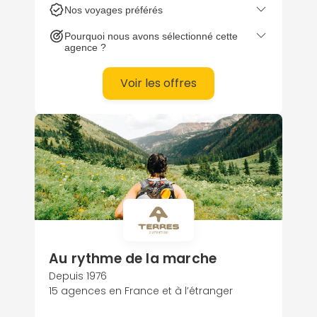
Nos voyages préférés
voyage sur mesure qui vous ressemble.
En Allemagne, laissez-vous guider au
Pourquoi nous avons sélectionné cette
cœur de la Haute Forêt-Noire jalonnée
agence ?
de gasthof allemands, le Rhin ou
préférez la découverte de la Bavière et
Voir les offres
des Alpes bavaroises
Au rythme de la marche
Depuis 1976
15 agences en France et à l’étranger