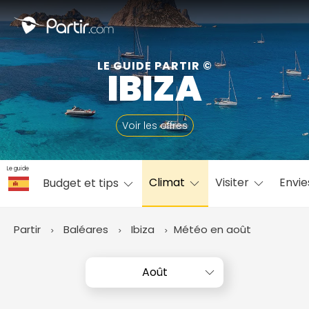
Fermer
LE GUIDE PARTIR ©
IBIZA
📍 Destinations populaires
Voir les offres
Le guide
Climat
Visiter
Envi
Budget et tips
☀️ Où partir par mois
Janvier
Février
Mars
Avril
Mai
Juin
✨ Envies populaires
Partir
Baléares
Ibiza
Météo en août
Juillet
Août
Septembre
Octobre
Novembre
Décembre
Août