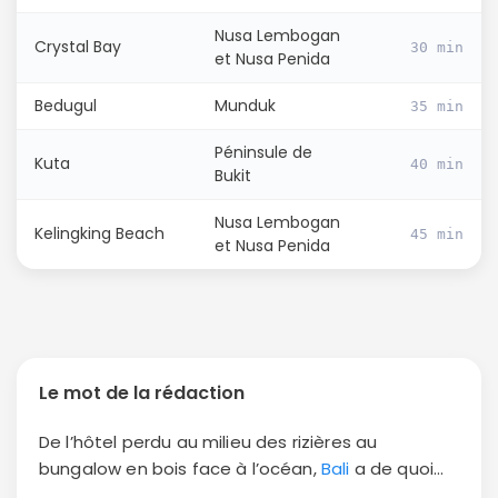
Nusa Lembogan
Crystal Bay
30 min
et Nusa Penida
Bedugul
Munduk
35 min
Péninsule de
Kuta
40 min
Bukit
Nusa Lembogan
Kelingking Beach
45 min
et Nusa Penida
Le mot de la rédaction
De l’hôtel perdu au milieu des rizières au
bungalow en bois face à l’océan,
Bali
a de quoi
faire rêver les voyageurs avides de belles