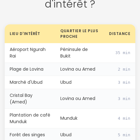
d'intérêt ?
QUARTIER LE PLUS
LIEU D'INTÉRÊT
DISTANCE
PROCHE
Aéroport Ngurah
Péninsule de
35 min
Rai
Bukit
Plage de Lovina
Lovina ou Amed
2 min
Marché d'Ubud
Ubud
3 min
Cristal Bay
Lovina ou Amed
3 min
(Amed)
Plantation de café
Munduk
4 min
Munduk
Forêt des singes
Ubud
5 min