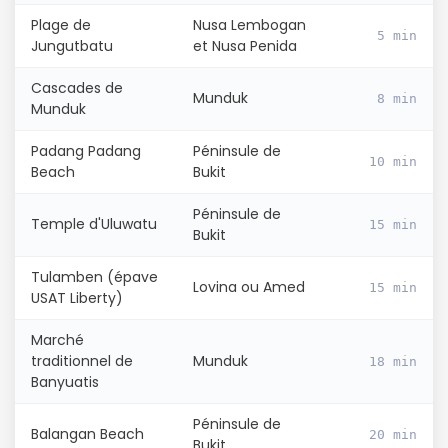
Plage de
Nusa Lembogan
5 min
Jungutbatu
et Nusa Penida
Continuer avec Apple
Cascades de
Munduk
8 min
Munduk
ou connectez-vous par mail
Padang Padang
Péninsule de
10 min
Beach
Bukit
Péninsule de
Temple d'Uluwatu
15 min
Bukit
Politique de
confidentialité.
Tulamben (épave
Lovina ou Amed
15 min
USAT Liberty)
Marché
traditionnel de
Munduk
18 min
Banyuatis
Péninsule de
Balangan Beach
20 min
Bukit