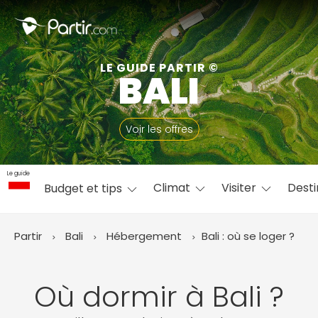
Fermer
LE GUIDE PARTIR ©
BALI
📍 Destinations populaires
Voir les offres
Le guide
Climat
Visiter
Desti
Budget et tips
☀️ Où partir par mois
Janvier
Février
Mars
Avril
Mai
Juin
✨ Envies populaires
Partir
Bali
Hébergement
Bali : où se loger ?
Juillet
Août
Septembre
Octobre
Novembre
Décembre
Où dormir à Bali ?