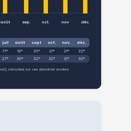
août
sep.
oct.
nov
déc.
juil
août
sept
oct.
nov.
déc.
17°
18°
20°
21°
21°
22°
27°
30°
32°
32°
31°
30°
i), calculées sur ces dernières années.