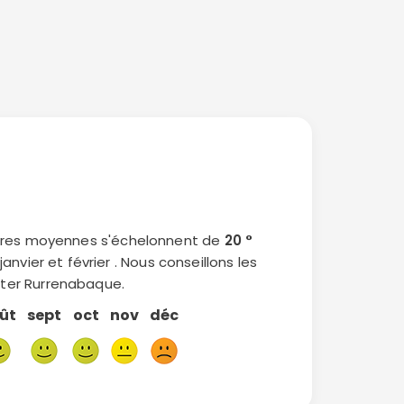
tures moyennes s'échelonnent de
20 °
anvier et février . Nous conseillons les
isiter Rurrenabaque.
ût
sept
oct
nov
déc