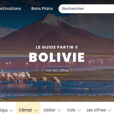
stinations
Bons Plans
ons populaires
LE GUIDE PARTIR ©
BOLIVIE
par mois
Voir les offres
Février
Mars
Avril
Mai
Juin
Juillet
Août
S
ulaires
Novembre
Décembre
Climat
Visiter
Vols
Les offres
 tips