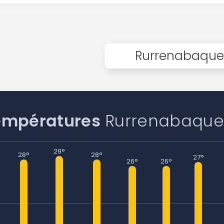
Rurrenabaque
empératures
Rurrenabaqu
29°
28°
28°
27°
26°
26°