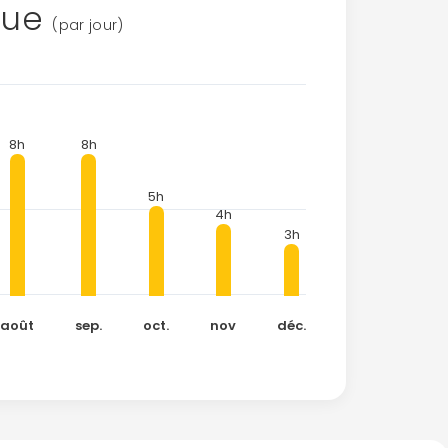
que
(par jour)
8h
8h
5h
4h
3h
août
sep.
oct.
nov
déc.