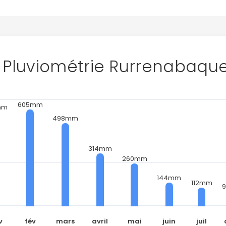
Pluviométrie Rurrenabaqu
605mm
mm
498mm
314mm
260mm
144mm
112mm
v
fév
mars
avril
mai
juin
juil