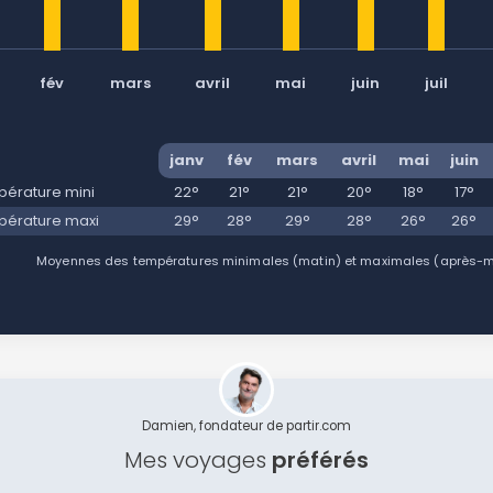
fév
mars
avril
mai
juin
juil
janv
fév
mars
avril
mai
juin
érature mini
22°
21°
21°
20°
18°
17°
érature maxi
29°
28°
29°
28°
26°
26°
Moyennes des températures minimales (matin) et maximales (après-mid
Damien, fondateur de partir.com
Mes voyages
préférés