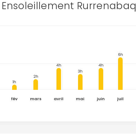
Ensoleillement Rurrenaba
6h
4h
4h
3h
2h
1h
fév
mars
avril
mai
juin
juil