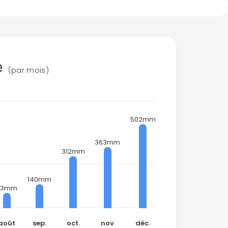
e
(par mois)
502mm
363mm
312mm
140mm
93mm
août
sep.
oct.
nov
déc.