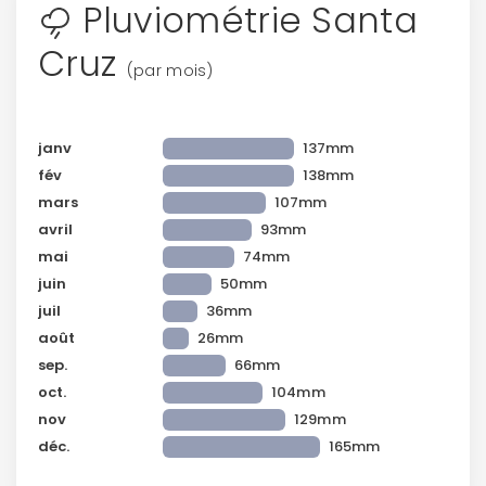
Pluviométrie Santa
Cruz
(par mois)
janv
137mm
fév
138mm
mars
107mm
avril
93mm
mai
74mm
juin
50mm
juil
36mm
août
26mm
sep.
66mm
oct.
104mm
nov
129mm
déc.
165mm