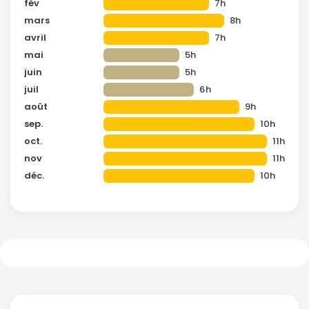
fév
7h
mars
8h
avril
7h
mai
5h
juin
5h
juil
6h
août
9h
sep.
10h
oct.
11h
nov
11h
déc.
10h