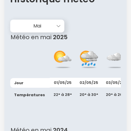
Mai
Météo en mai
2025
01/05/25
02/05/25
03/05/25
Jour
22° à 28°
20° à 30°
20° à 26°
Températures
Météo en mai
2024
Continuer avec Apple