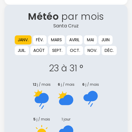
Météo
par mois
Santa Cruz
JANV.
FÉV.
MARS
AVRIL
MAI
JUIN
JUIL.
AOÛT
SEPT.
OCT.
NOV.
DÉC.
23 à 31 °
12
j / mois
6
j / mois
6
j / mois
5
j / mois
1 jour