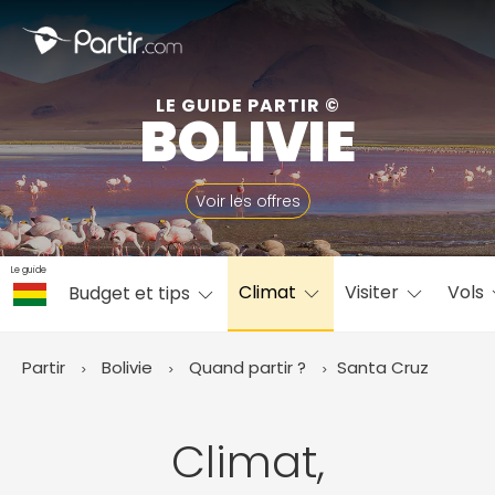
Fermer
LE GUIDE PARTIR ©
BOLIVIE
📍 Destinations populaires
Voir les offres
Le guide
Climat
Visiter
Vols
Budget et tips
☀️ Où partir par mois
Janvier
Février
Mars
Avril
Mai
Juin
✨ Envies populaires
Partir
Bolivie
Quand partir ?
Santa Cruz
Juillet
Août
Septembre
Octobre
Novembre
Décembre
Climat,