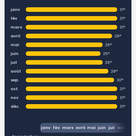
janv
31°
fév
31°
mars
31°
avril
29°
mai
26°
juin
25°
juil
26°
août
28°
sep.
30°
oct.
31°
nov
31°
déc.
31°
janv
fév
mars
avril
mai
juin
juil
août
se