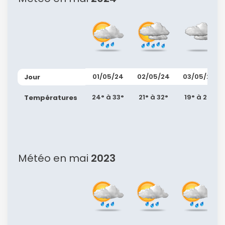
ou connectez-vous par mail
01/05/24
02/05/24
03/05/24
Jour
Politique de
24° à 33°
21° à 32°
19° à 27°
Températures
confidentialité.
Météo en mai
2023