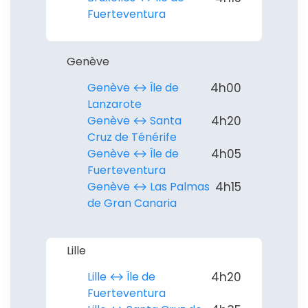
Fuerteventura
Genève
Genève ↔︎ Île de
4h00
Lanzarote
Genève ↔︎ Santa
4h20
Cruz de Ténérife
Continuer avec Apple
Genève ↔︎ Île de
4h05
Fuerteventura
ou connectez-vous par mail
Genève ↔︎ Las Palmas
4h15
de Gran Canaria
Lille
Lille ↔︎ Île de
4h20
Politique de
confidentialité.
Fuerteventura