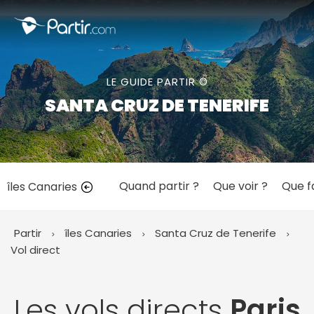
Fermer
LE GUIDE PARTIR ©
📍 Destinations populaires
SANTA CRUZ DE TENERIFE
Quand partir ?
Que voir ?
Que f
îles Canaries
☀️ Où partir par mois
Janvier
Février
Mars
Avril
Mai
Juin
✨ Envies populaires
Partir
îles Canaries
Santa Cruz de Tenerife
Juillet
Août
Septembre
Octobre
Vol direct
Novembre
Décembre
Les vols directs
Paris