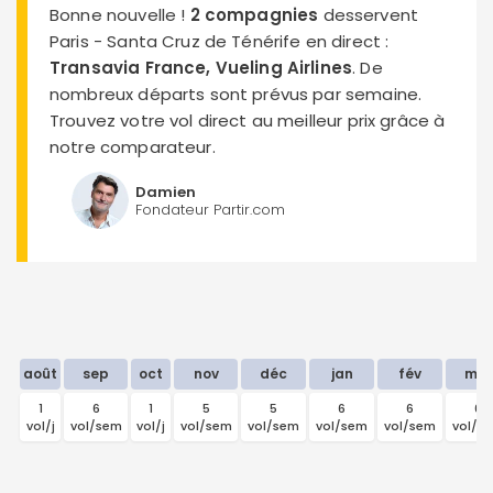
Bonne nouvelle !
2 compagnies
desservent
Paris - Santa Cruz de Ténérife en direct :
Transavia France, Vueling Airlines
. De
nombreux départs sont prévus par semaine.
Trouvez votre vol direct au meilleur prix grâce à
notre comparateur.
Damien
Fondateur Partir.com
août
sep
oct
nov
déc
jan
fév
mar
1
6
1
5
5
6
6
6
vol/j
vol/sem
vol/j
vol/sem
vol/sem
vol/sem
vol/sem
vol/s