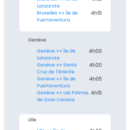
Lanzarote
Bruxelles ↔︎ Île de
4h15
Fuerteventura
Genève
Genève ↔︎ Île de
4h00
Lanzarote
Genève ↔︎ Santa
4h20
Continuer avec Apple
Cruz de Ténérife
Genève ↔︎ Île de
4h05
ou connectez-vous par mail
Fuerteventura
Genève ↔︎ Las Palmas
4h15
de Gran Canaria
Politique de
Lille
confidentialité.