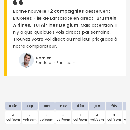
Bonne nouvelle !
2 compagnies
desservent
Bruxelles - Île de Lanzarote en direct :
Brussels
Airlines, TUI Airlines Belgium
. Mais attention, il
n’y a que quelques vols directs par semaine.
Trouvez votre vol direct au meilleur prix grâce à
notre comparateur.
Damien
Fondateur Partir.com
août
sep
oct
nov
déc
jan
fév
m
3
3
3
3
4
3
4
vol/sem
vol/sem
vol/sem
vol/sem
vol/sem
vol/sem
vol/sem
vo