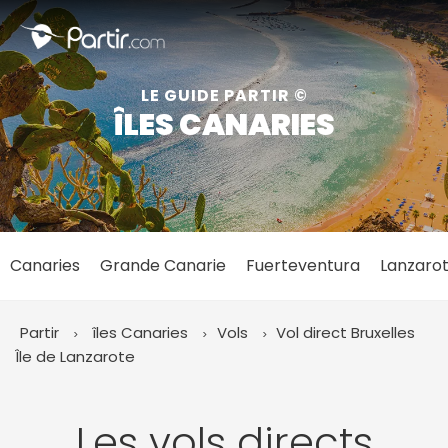
Fermer
LE GUIDE PARTIR ©
ÎLES CANARIES
📍 Destinations populaires
Canaries
Grande Canarie
Fuerteventura
Lanzaro
☀️ Où partir par mois
Janvier
Février
Mars
Avril
Mai
Juin
✨ Envies populaires
Partir
îles Canaries
Vols
Vol direct Bruxelles
Juillet
Août
Septembre
Octobre
Île de Lanzarote
Novembre
Décembre
Les vols directs