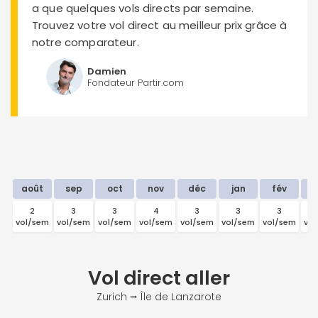
a que quelques vols directs par semaine.
Trouvez votre vol direct au meilleur prix grâce à
notre comparateur.
Damien
Fondateur Partir.com
août
sep
oct
nov
déc
jan
fév
m
2
3
3
4
3
3
3
vol/sem
vol/sem
vol/sem
vol/sem
vol/sem
vol/sem
vol/sem
vo
Vol direct
aller
Zurich ⭢ Île de Lanzarote