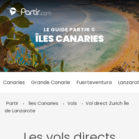
Fermer
LE GUIDE PARTIR ©
ÎLES CANARIES
📍 Destinations populaires
Canaries
Grande Canarie
Fuerteventura
Lanzaro
☀️ Où partir par mois
Janvier
Février
Mars
Avril
Mai
Juin
✨ Envies populaires
Partir
îles Canaries
Vols
Vol direct Zurich
Île
Juillet
Août
Septembre
Octobre
de Lanzarote
Novembre
Décembre
Les vols directs