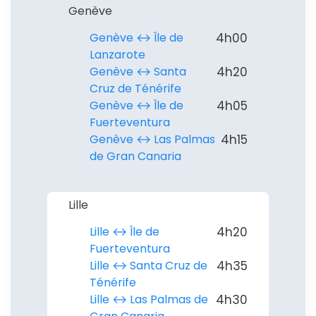
Genève
Genève ↔︎ Île de
4h00
Lanzarote
Genève ↔︎ Santa
4h20
Cruz de Ténérife
Genève ↔︎ Île de
4h05
Fuerteventura
Continuer avec Apple
Genève ↔︎ Las Palmas
4h15
de Gran Canaria
ou connectez-vous par mail
Lille
Lille ↔︎ Île de
4h20
Fuerteventura
Politique de
Lille ↔︎ Santa Cruz de
4h35
confidentialité.
Ténérife
Lille ↔︎ Las Palmas de
4h30