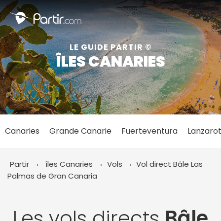
Fermer
LE GUIDE PARTIR ©
ÎLES CANARIES
📍 Destinations populaires
Canaries
Grande Canarie
Fuerteventura
Lanzaro
☀️ Où partir par mois
Janvier
Février
Mars
Avril
Mai
Juin
✨ Envies populaires
Partir
îles Canaries
Vols
Vol direct Bâle
Las
Juillet
Août
Septembre
Octobre
Palmas de Gran Canaria
Novembre
Décembre
Les vols directs
Bâle