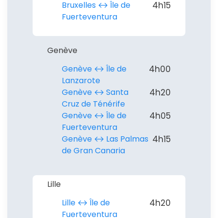
Bruxelles ↔︎ Île de
4h15
Fuerteventura
Genève
Genève ↔︎ Île de
4h00
Lanzarote
Genève ↔︎ Santa
4h20
Continuer avec Apple
Cruz de Ténérife
Genève ↔︎ Île de
4h05
ou connectez-vous par mail
Fuerteventura
Genève ↔︎ Las Palmas
4h15
de Gran Canaria
Lille
Politique de
confidentialité.
Lille ↔︎ Île de
4h20
Fuerteventura