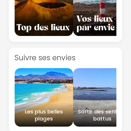
Continuer avec Apple
Suivre ses envies
ou connectez-vous par mail
Politique de
confidentialité.
Les plus belles
Sortir des sentiers
plages
battus