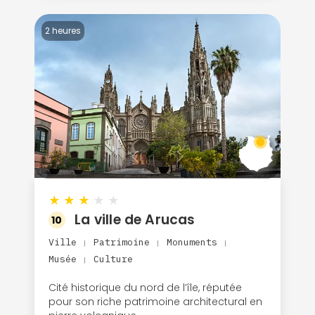
2 heures
Continuer avec Apple
ou connectez-vous par mail
★
★
★
★
★
La ville de Arucas
10
Politique de
Ville
Patrimoine
Monuments
|
|
|
confidentialité.
Musée
Culture
|
Cité historique du nord de l’île, réputée
pour son riche patrimoine architectural en