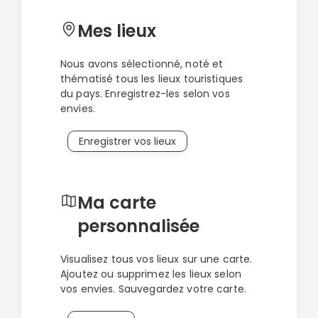
las Nieves, vous oublierez presque que vous êtes
sur une petite île au beau milieu de l’Atlantique.
Mes lieux
Dans les palmeraies de Fataga, vous voguerez
vers l’orient. Et sur les plages de Maspalomas,
Nous avons sélectionné, noté et
vous vous croirez presque en plein désert. À
thématisé tous les lieux touristiques
travers cette sélection d’incontournables à voir à
du pays. Enregistrez-les selon vos
Gran Canaria, je voudrais vous montrer que cette
envies.
île ne ressemble à aucune autre et qu’elle mérite
amplement le détour, tant elle a de beautés
Enregistrer vos lieux
cachées à offrir.
Ma carte
personnalisée
Visualisez tous vos lieux sur une carte.
Ajoutez ou supprimez les lieux selon
vos envies. Sauvegardez votre carte.