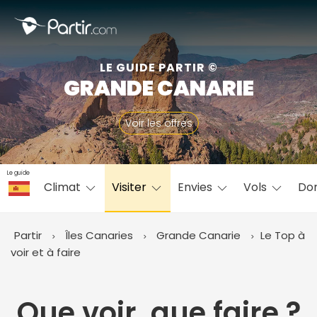
Fermer
LE GUIDE PARTIR ©
GRANDE CANARIE
📍 Destinations populaires
Voir les offres
Le guide
Climat
Visiter
Envies
Vols
Do
☀️ Où partir par mois
Janvier
Février
Mars
Avril
Mai
Juin
✨ Envies populaires
Partir
Îles Canaries
Grande Canarie
Le Top à
Juillet
Août
Septembre
Octobre
voir et à faire
Novembre
Décembre
Que voir, que faire ?