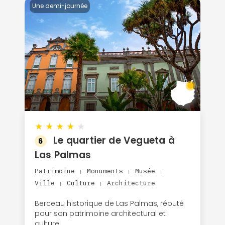
Une demi-journée
★
★
★
★
★
Le quartier de Vegueta à
6
Las Palmas
Patrimoine
Monuments
Musée
|
|
|
Ville
Culture
Architecture
|
|
Berceau historique de Las Palmas, réputé
pour son patrimoine architectural et
culturel.