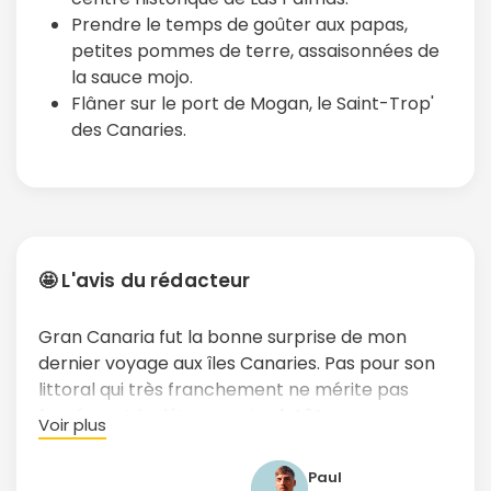
Prendre le temps de goûter aux papas,
petites pommes de terre, assaisonnées de
la sauce mojo.
Flâner sur le port de Mogan, le Saint-Trop'
des Canaries.
🤩 L'avis du rédacteur
Gran Canaria fut la bonne surprise de mon
dernier voyage aux îles Canaries. Pas pour son
littoral qui très franchement ne mérite pas
forcément le détour, mais
plutôt pour
Voir plus
l’intérieur des terres
. Grande Canarie, que l’on
surnomme aussi parfois l’île-continent, est un
Paul