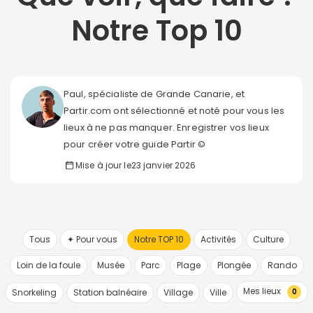
Notre Top 10
Paul, spécialiste de Grande Canarie, et
Partir.com ont sélectionné et noté pour vous les
lieux à ne pas manquer. Enregistrer vos lieux
pour créer votre guide Partir ©
Mise à jour le
23 janvier 2026
Tous
✦ Pour vous
Notre TOP 10
Activités
Culture
Loin de la foule
Musée
Parc
Plage
Plongée
Rando
Mes lieux
Snorkeling
Station balnéaire
Village
Ville
0