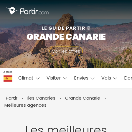
Fermer
LE GUIDE PARTIR ©
GRANDE CANARIE
📍 Destinations populaires
Voir les offres
Le guide
Climat
Visiter
Envies
Vols
Do
☀️ Où partir par mois
Janvier
Février
Mars
Avril
Mai
Juin
✨ Envies populaires
Partir
Îles Canaries
Grande Canarie
Juillet
Août
Septembre
Octobre
Meilleures agences
Novembre
Décembre
Les meilleures