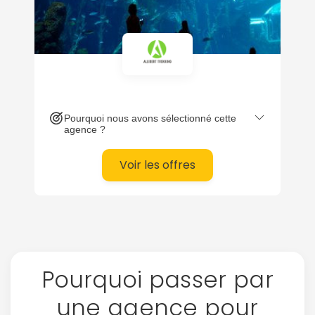
Pourquoi nous avons sélectionné cette
agence ?
Voir les offres
Pourquoi passer par
Continuer avec Apple
une agence pour
ou connectez-vous par mail