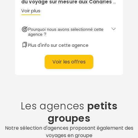
du voyage sur mesure aux Canaries !
Nos conseillers-spécialistes Canaries
Voir plus
sont à l'écoute de vos envies et vous
construisent un voyage à la carte :
Pourquoi nous avons sélectionné cette
itinérants & autotours, road trip, en
agence ?
famille, en couple, voyage de noces
...
Plus d'info sur cette agence
Construisez votre voyage sur mesure
avec notre conseiller Canaries joignable
au
01 85 08 10 48
Voir les offres
Les agences
petits
groupes
Notre sélection d'agences proposant également des
voyages en groupe