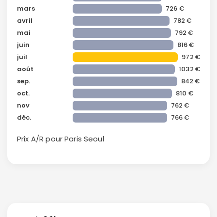
mars
726 €
avril
782 €
mai
792 €
juin
816 €
juil
972 €
août
1032 €
sep.
842 €
oct.
810 €
nov
762 €
déc.
766 €
Prix A/R pour Paris
Seoul
Continuer avec Apple
ou connectez-vous par mail