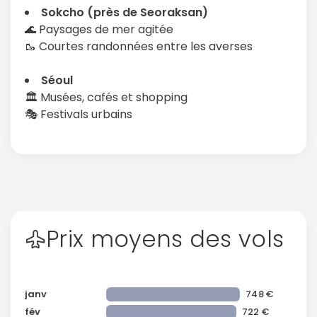
Sokcho (près de Seoraksan)
🌊 Paysages de mer agitée
🥾 Courtes randonnées entre les averses
Séoul
🏛️ Musées, cafés et shopping
🎭 Festivals urbains
Prix moyens des vols
janv
748 €
fév
722 €