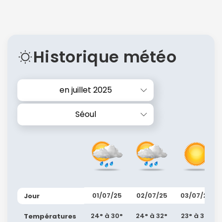
Historique météo
en juillet 2025
Séoul
01/07/25
02/07/25
03/07/25
Jour
24° à 30°
24° à 32°
23° à 32°
Températures