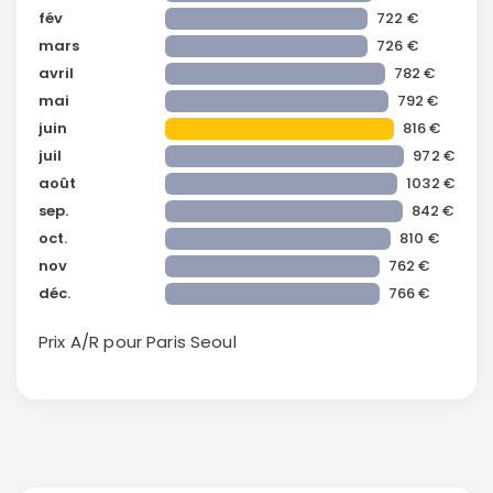
fév
722 €
mars
726 €
avril
782 €
mai
792 €
juin
816 €
juil
972 €
août
1032 €
sep.
842 €
oct.
810 €
nov
762 €
déc.
766 €
Continuer avec Apple
Prix A/R pour Paris
Seoul
ou connectez-vous par mail