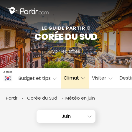
Fermer
LE GUIDE PARTIR ©
CORÉE DU SUD
📍 Destinations populaires
Voir les offres
Le guide
Climat
Visiter
Desti
Budget et tips
☀️ Où partir par mois
Janvier
Février
Mars
Avril
Mai
Juin
✨ Envies populaires
Partir
Corée du Sud
Météo en juin
Juillet
Août
Septembre
Octobre
Novembre
Décembre
Juin