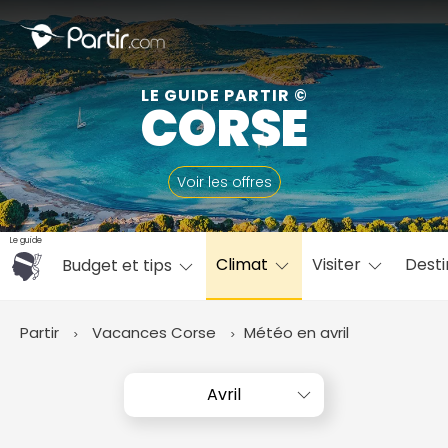
Fermer
LE GUIDE PARTIR ©
CORSE
📍 Destinations populaires
Voir les offres
Le guide
Climat
Visiter
Desti
Budget et tips
☀️ Où partir par mois
Janvier
Février
Mars
Avril
Mai
Juin
✨ Envies populaires
Partir
Vacances Corse
Météo en avril
Juillet
Août
Septembre
Octobre
Novembre
Décembre
Avril