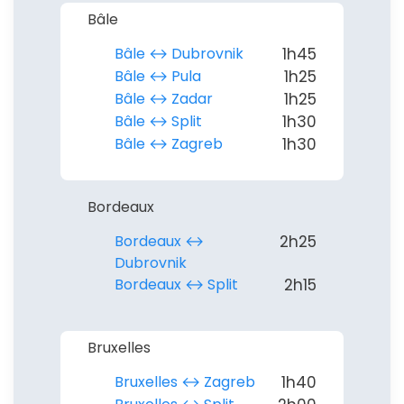
Bâle
Bâle ↔︎ Dubrovnik
1h45
Bâle ↔︎ Pula
1h25
Bâle ↔︎ Zadar
1h25
Bâle ↔︎ Split
1h30
Bâle ↔︎ Zagreb
1h30
Continuer avec Apple
Bordeaux
ou connectez-vous par mail
Bordeaux ↔︎
2h25
Dubrovnik
Bordeaux ↔︎ Split
2h15
Politique de
confidentialité.
Bruxelles
Bruxelles ↔︎ Zagreb
1h40