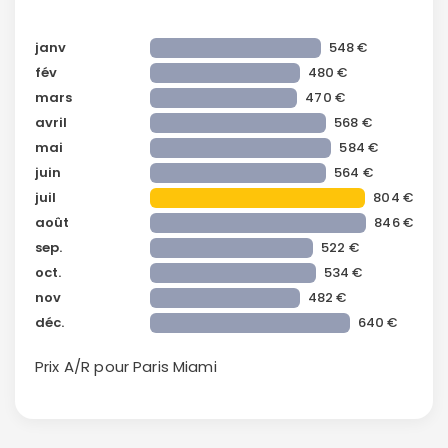
janv
548 €
fév
480 €
mars
470 €
avril
568 €
mai
584 €
juin
564 €
juil
804 €
août
846 €
Continuer avec Apple
sep.
522 €
oct.
534 €
ou connectez-vous par mail
nov
482 €
déc.
640 €
Prix A/R pour Paris
Miami
Politique de
confidentialité.