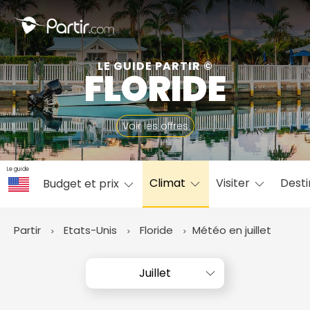
Fermer
LE GUIDE PARTIR ©
FLORIDE
📍 Destinations populaires
Voir les offres
Le guide
Climat
Visiter
Desti
Budget et prix
☀️ Où partir par mois
Janvier
Février
Mars
Avril
Mai
Juin
✨ Envies populaires
Partir
Etats-Unis
Floride
Météo en juillet
Juillet
Août
Septembre
Octobre
Novembre
Décembre
Juillet