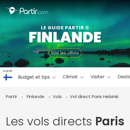
Fermer
LE GUIDE PARTIR ©
FINLANDE
📍 Destinations populaires
Voir les offres
Le guide
Climat
Visiter
Desti
Budget et tips
☀️ Où partir par mois
Janvier
Février
Mars
Avril
Mai
Juin
✨ Envies populaires
Partir
Finlande
Vols
Vol direct Paris
Helsinki
Juillet
Août
Septembre
Octobre
Novembre
Décembre
Les vols directs
Paris