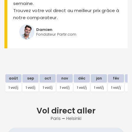
semaine.
Trouvez votre vol direct au meilleur prix grâce à
notre comparateur.
Damien
Fondateur Partir.com
août
sep
oct
nov
déc
jan
fév
m
1 vol/j
1 vol/j
1 vol/j
1 vol/j
1 vol/j
1 vol/j
1 vol/j
1 
Vol direct
aller
Paris ⭢ Helsinki