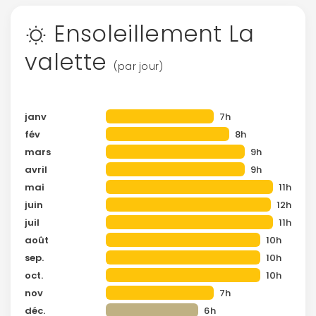
Ensoleillement La
valette
(par jour)
janv
7h
fév
8h
mars
9h
avril
9h
mai
11h
juin
12h
juil
11h
août
10h
sep.
10h
oct.
10h
nov
7h
déc.
6h