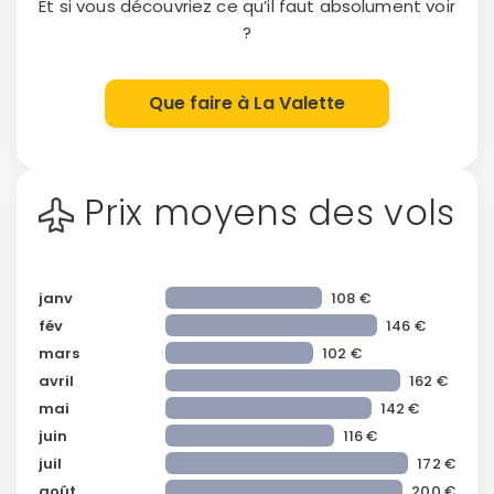
Et si vous découvriez ce qu’il faut absolument voir
?
Que faire à La Valette
Prix moyens des vols
janv
108 €
fév
146 €
mars
102 €
avril
162 €
mai
142 €
juin
116 €
juil
172 €
août
200 €