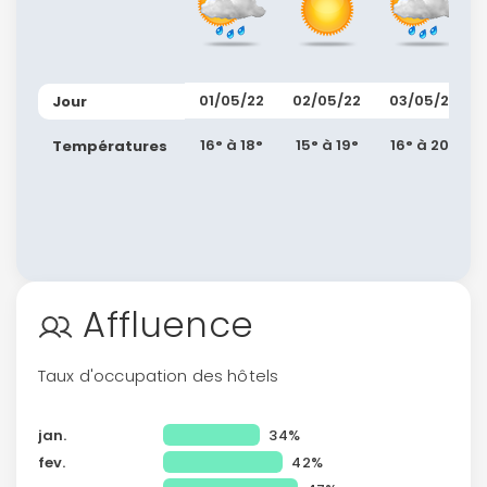
01/05/22
02/05/22
03/05/22
Jour
16° à 18°
15° à 19°
16° à 20°
Températures
Affluence
Taux d'occupation des hôtels
jan.
34%
fev.
42%