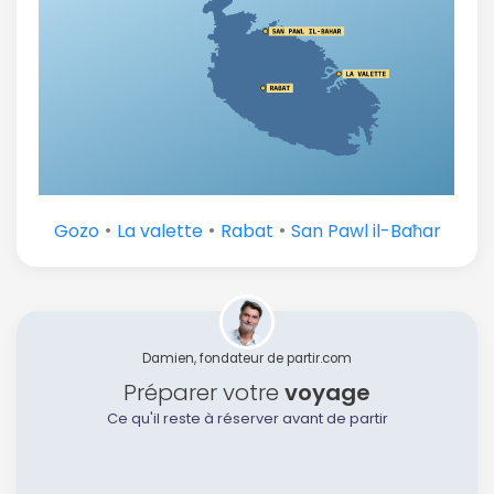
•
•
•
Gozo
La valette
Rabat
San Pawl il-Baħar
Damien, fondateur de partir.com
Préparer votre
voyage
Ce qu'il reste à réserver avant de partir