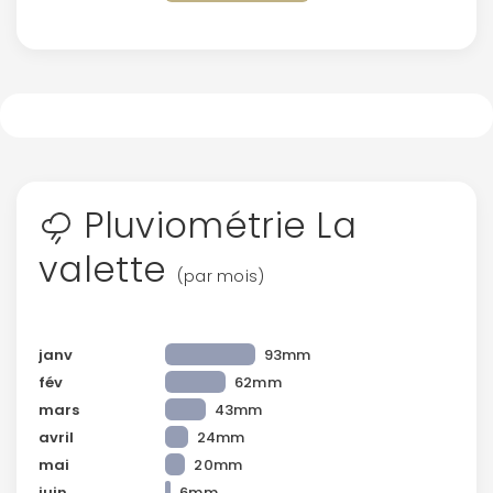
Pluviométrie La
valette
(par mois)
janv
93mm
fév
62mm
mars
43mm
avril
24mm
mai
20mm
juin
6mm