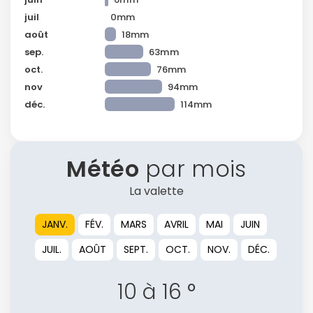
juil
0mm
août
18mm
sep.
63mm
oct.
76mm
nov
94mm
déc.
114mm
Météo
par mois
La valette
JANV.
FÉV.
MARS
AVRIL
MAI
JUIN
JUIL.
AOÛT
SEPT.
OCT.
NOV.
DÉC.
10 à 16 °