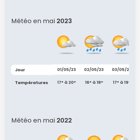
Météo en mai
2023
Continuer avec Apple
ou connectez-vous par mail
01/05/23
02/05/23
03/05/23
Jour
Politique de
17° à 20°
16° à 18°
17° à 19°
Températures
confidentialité.
Météo en mai
2022