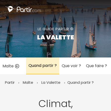
Fermer
LE GUIDE PARTIR ©
📍 Destinations populaires
LA VALETTE
Quand partir ?
Que voir ?
Que faire ?
Malte
☀️ Où partir par mois
Janvier
Février
Mars
Avril
Mai
Juin
✨ Envies populaires
Partir
Malte
La Valette
Quand partir ?
Juillet
Août
Septembre
Octobre
Novembre
Décembre
Climat,