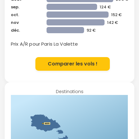
sep.
124 €
oct.
152 €
nov
142 €
déc.
92 €
Prix A/R pour Paris
La Valette
Comparer les vols !
Destinations