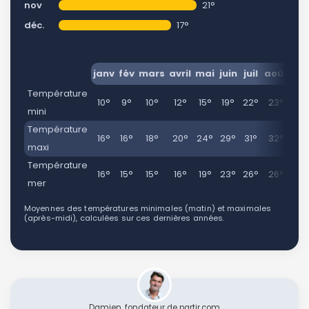
nov
21°
déc.
17°
janv
fév
mars
avril
mai
juin
juil
août
se
Température
10°
9°
10°
12°
15°
19°
22°
23°
21
mini
Température
16°
16°
18°
20°
24°
29°
31°
32°
28
maxi
Température
16°
15°
15°
16°
19°
23°
26°
26°
26
mer
Moyennes des températures minimales (matin) et maximales
(après-midi), calculées sur ces dernières années.
Damien, fondateur de partir.com