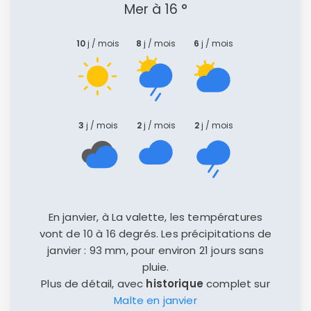
Mer à 16 °
10
j / mois
8
j / mois
6
j / mois
3
j / mois
2
j / mois
2
j / mois
En janvier, à La valette, les températures
vont de 10 à 16 degrés. Les précipitations de
janvier : 93 mm, pour environ 21 jours sans
pluie.
Plus de détail, avec
historique
complet sur
Malte en janvier