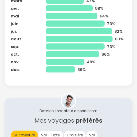
mars
47%
avr.
58%
mai
64%
juin
73%
jui.
82%
aout
83%
sep.
73%
oct.
66%
nov.
48%
dec.
36%
Damien, fondateur de partir.com
Mes voyages
préférés
Sur mesure
Vol + Hôtel
Croisière
Vol