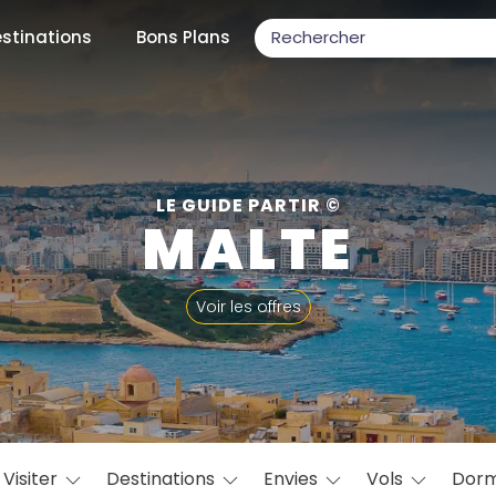
stinations
Bons Plans
ons populaires
LE GUIDE PARTIR ©
MALTE
par mois
Voir les offres
Février
Mars
Avril
Mai
Juin
Juillet
Août
S
ulaires
Novembre
Décembre
Visiter
Destinations
Envies
Vols
Dorm