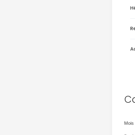
H
R
Ac
Ca
Mois