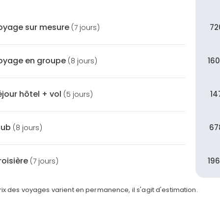
oyage sur mesure
72
(7 jours)
oyage en groupe
16
(8 jours)
éjour hôtel + vol
14
(5 jours)
lub
67
(8 jours)
roisière
19
(7 jours)
rix des voyages varient en permanence, il s'agit d'estimation.