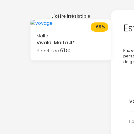
L'offre irrésistible
Es
-69%
Malte
Vivaldi Malta 4*
61€
Prix 
à partir de
pers
de g
V
L