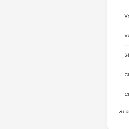
V
V
S
C
C
Les p