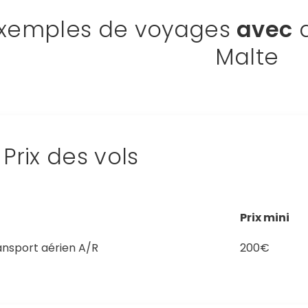
xemples de voyages
avec
a
Malte
Prix des vols
Prix mini
ansport aérien A/R
200€