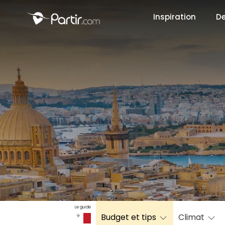
Inspiration
De
📍 Destinati
☀️ Où partir 
Janvier
✨ Envies pop
Octobre
Le guide
Budget et tips
Climat