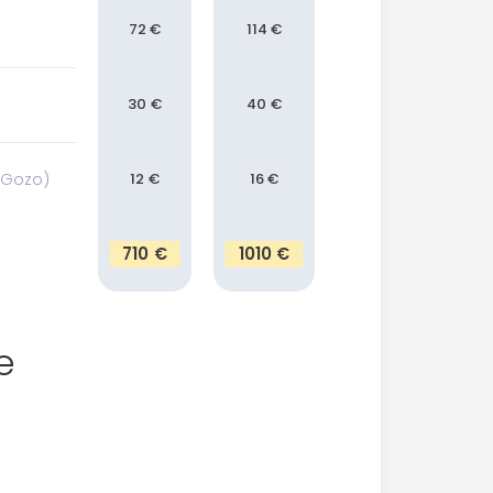
72 €
114 €
30 €
40 €
s Gozo)
12 €
16 €
710 €
1010 €
e