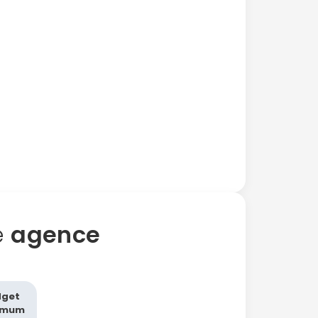
e
agence
dget
imum