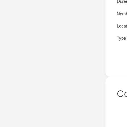
Durée
Nomb
Locat
Type 
Co