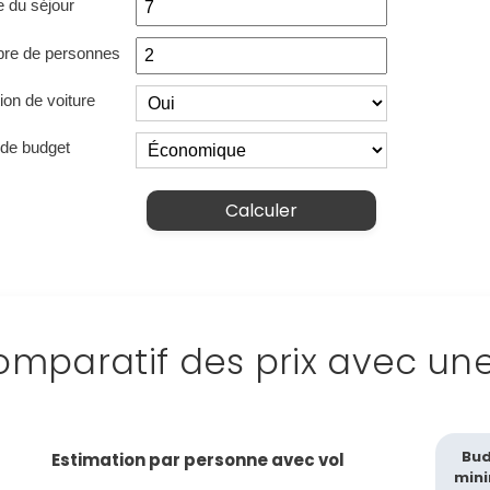
 du séjour
Continuer avec Apple
re de personnes
ou connectez-vous par mail
ion de voiture
de budget
Calculer
Politique de confidentialité.
mparatif des prix avec un
Bu
Estimation par personne avec vol
min