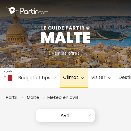
Fermer
LE GUIDE PARTIR ©
MALTE
📍 Destinations populaires
Voir les offres
Le guide
Climat
Visiter
Desti
Budget et tips
☀️ Où partir par mois
Janvier
Février
Mars
Avril
Mai
Juin
✨ Envies populaires
Partir
Malte
Météo en avril
Juillet
Août
Septembre
Octobre
Novembre
Décembre
Avril