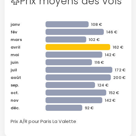
Prix moyens des vols
janv
108 €
fév
146 €
mars
102 €
avril
162 €
mai
142 €
juin
116 €
juil
172 €
août
200 €
sep.
124 €
oct.
152 €
nov
142 €
déc.
92 €
Prix A/R pour Paris
La Valette