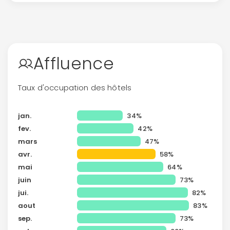
Affluence
Taux d'occupation des hôtels
jan.
34%
fev.
42%
mars
47%
avr.
58%
Continuer avec Apple
mai
64%
ou connectez-vous par mail
juin
73%
jui.
82%
aout
83%
sep.
73%