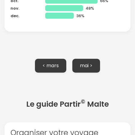
oct.
66%
nov.
48%
Politique de
confidentialité.
dec.
36%
< mars
mai >
©
Le guide Partir
Malte
Organiser votre voyage