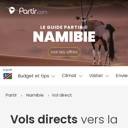
Fermer
LE GUIDE PARTIR ©
NAMIBIE
📍 Destinations populaires
Voir les offres
Le guide
Climat
Visiter
Envi
Budget et tips
☀️ Où partir par mois
Janvier
Février
Mars
Avril
Mai
Juin
✨ Envies populaires
Partir
Namibie
Vol direct
Juillet
Août
Septembre
Octobre
Novembre
Décembre
Vols directs
vers la