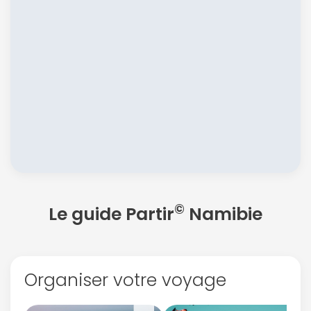
Continuer avec Apple
ou connectez-vous par mail
©
Le guide Partir
Namibie
Politique de
confidentialité.
Organiser votre voyage