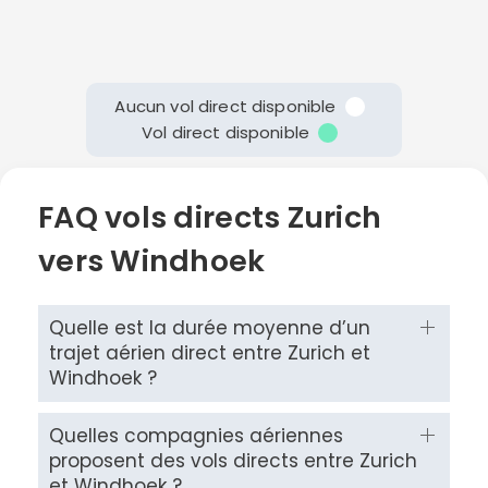
Aucun vol direct disponible
Continuer avec Apple
Vol direct disponible
ou connectez-vous par mail
FAQ vols directs Zurich
vers Windhoek
Quelle est la durée moyenne d’un
Politique de
confidentialité.
trajet aérien direct entre Zurich et
Windhoek ?
Quelles compagnies aériennes
proposent des vols directs entre Zurich
et Windhoek ?