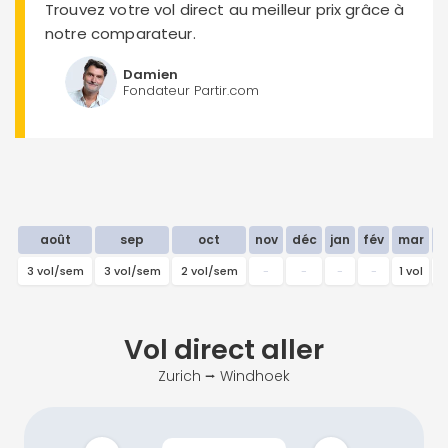
Trouvez votre vol direct au meilleur prix grâce à
notre comparateur.
Damien
Fondateur Partir.com
août
sep
oct
nov
déc
jan
fév
mar
3 vol/sem
3 vol/sem
2 vol/sem
-
-
-
-
1 vol
2
Vol direct
aller
Zurich ⭢ Windhoek