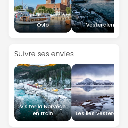
Oslo
Vesteralen
Suivre ses envies
Visiter la Norvège
en train
Les îles Vesteralen