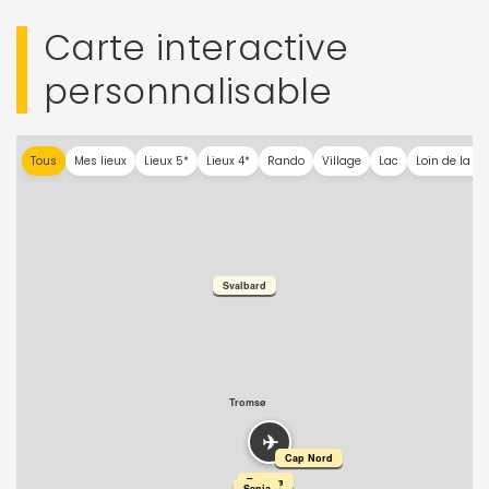
Carte interactive
personnalisable
Tous
Mes lieux
Lieux 5*
Lieux 4*
Rando
Village
Lac
Loin de la fo
Svalbard
Tromsø
✈
Cap Nord
Tromsø
Senja