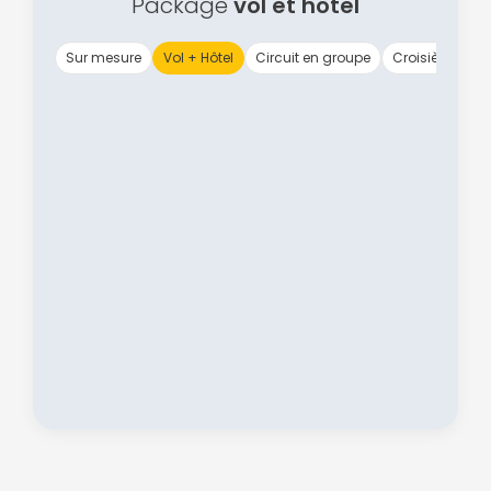
Package
vol et hôtel
Sur mesure
Vol + Hôtel
Circuit en groupe
Croisière
Vo