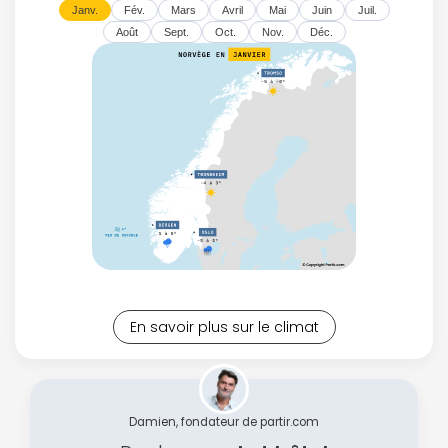
Janv.
Fév.
Mars
Avril
Mai
Juin
Juil.
Août
Sept.
Oct.
Nov.
Déc.
En savoir plus sur le climat
Damien, fondateur de partir.com