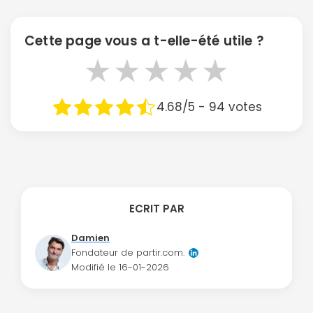
Cette page vous a t-elle-été utile ?
★
★
★
★
★
4.68/5 - 94 votes
ECRIT PAR
Damien
Fondateur de partir.com.
Modifié le
16-01-2026