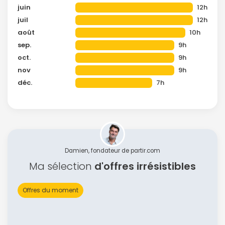
juin
12h
juil
12h
août
10h
sep.
9h
oct.
9h
nov
9h
déc.
7h
Damien, fondateur de partir.com
Ma sélection
d'offres irrésistibles
Offres du moment