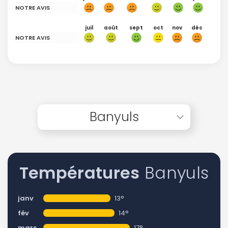
NOTRE AVIS
juil
août
sept
oct
nov
déc
NOTRE AVIS
Banyuls
Températures
Banyuls
janv
13°
fév
14°
mars
17°