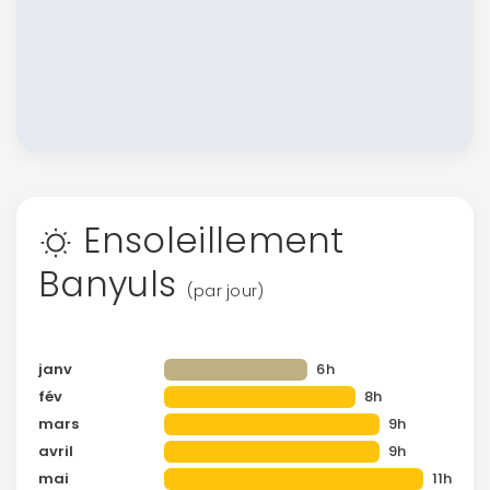
Ensoleillement
Banyuls
(par jour)
janv
6h
fév
8h
mars
9h
avril
9h
mai
11h