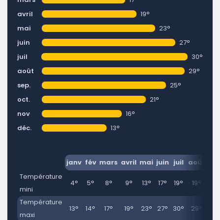
avril
19°
mai
23°
juin
27°
juil
30°
août
29°
sep.
25°
oct.
21°
nov
16°
déc.
13°
janv
fév
mars
avril
mai
juin
juil
août
se
Température
4°
5°
8°
9°
13°
17°
19°
19°
16
mini
Température
13°
14°
17°
19°
23°
27°
30°
29°
25
maxi