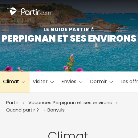
Fermer
LE GUIDE PARTIR ©
PERPIGNAN ET SES ENVIRONS
📍 Destinations populaires
Climat
Visiter
Envies
Dormir
Les off
☀️ Où partir par mois
Janvier
Février
Mars
Avril
Mai
Juin
✨ Envies populaires
Partir
Vacances Perpignan et ses environs
Juillet
Août
Septembre
Octobre
Quand partir ?
Banyuls
Novembre
Décembre
Climat,