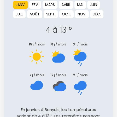
JANV.
FÉV.
MARS
AVRIL
MAI
JUIN
JUIL.
AOÛT
SEPT.
OCT.
NOV.
DÉC.
Politique de
confidentialité.
4 à 13 °
15
j / mois
8
j / mois
3
j / mois
2
j / mois
2
j / mois
2
j / mois
En janvier, à Banyuls, les températures
varient de 4 à 13 °. Les températures sont