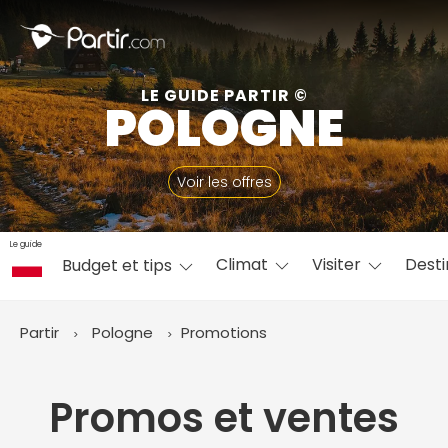
Fermer
LE GUIDE PARTIR ©
POLOGNE
📍 Destinations populaires
Voir les offres
Le guide
Climat
Visiter
Desti
Budget et tips
☀️ Où partir par mois
Janvier
Février
Mars
Avril
Mai
Juin
✨ Envies populaires
Partir
Pologne
Promotions
Juillet
Août
Septembre
Octobre
Novembre
Décembre
Promos et ventes