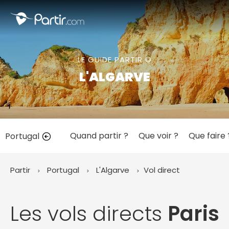
Fermer
LE GUIDE PARTIR ©
📍 Destinations populaires
L'ALGARVE
Quand partir ?
Que voir ?
Que faire 
Portugal
☀️ Où partir par mois
Janvier
Février
Mars
Avril
Mai
Juin
✨ Envies populaires
Partir
Portugal
L'Algarve
Vol direct
Juillet
Août
Septembre
Octobre
Novembre
Décembre
Les vols directs
Paris