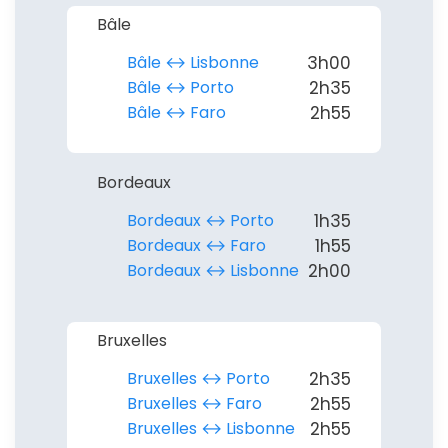
Bâle
Bâle ↔︎ Lisbonne
3h00
Bâle ↔︎ Porto
2h35
Bâle ↔︎ Faro
2h55
Bordeaux
Bordeaux ↔︎ Porto
1h35
Bordeaux ↔︎ Faro
1h55
Bordeaux ↔︎ Lisbonne
2h00
Continuer avec Apple
Bruxelles
Bruxelles ↔︎ Porto
2h35
ou connectez-vous par mail
Bruxelles ↔︎ Faro
2h55
Bruxelles ↔︎ Lisbonne
2h55