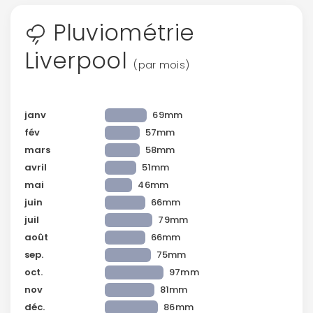
Pluviométrie
Liverpool
(par mois)
janv
69mm
fév
57mm
mars
58mm
avril
51mm
mai
46mm
juin
66mm
juil
79mm
août
66mm
sep.
75mm
oct.
97mm
nov
81mm
déc.
86mm