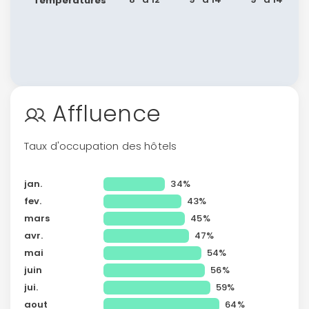
Températures
Affluence
Taux d'occupation des hôtels
jan.
34%
fev.
43%
mars
45%
avr.
47%
mai
54%
juin
56%
jui.
59%
aout
64%