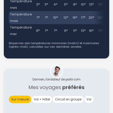
Température
3°
3°
4°
5°
8°
10°
13°
12°
10
mini
Température
7°
7°
10°
12°
16°
17°
20°
20°
17
maxi
Température
8°
7°
7°
9°
11°
13°
16°
17°
16
mer
Moyennes des températures minimales (matin) et maximales
(après-midi), calculées sur ces dernières années.
Damien, fondateur de partir.com
Mes voyages
préférés
Sur mesure
Vol + Hôtel
Circuit en groupe
Vol