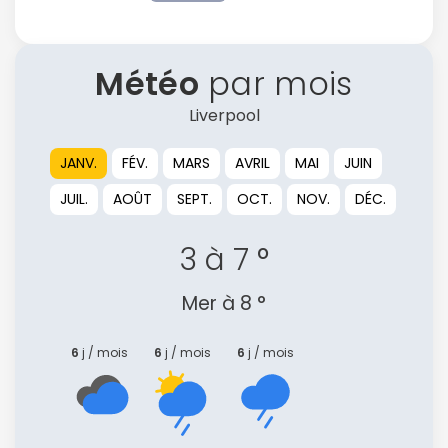
Météo
par mois
Liverpool
JANV.
FÉV.
MARS
AVRIL
MAI
JUIN
JUIL.
AOÛT
SEPT.
OCT.
NOV.
DÉC.
3 à 7 °
Mer à 8 °
6
j / mois
6
j / mois
6
j / mois