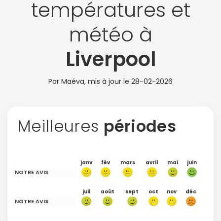
températures et
météo à
Liverpool
Par Maéva, mis à jour le
28-02-2026
Meilleures
périodes
janv
fév
mars
avril
mai
juin
NOTRE AVIS
juil
août
sept
oct
nov
déc
NOTRE AVIS