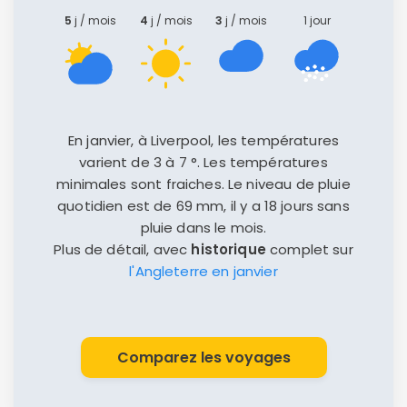
5
j / mois
4
j / mois
3
j / mois
1 jour
En janvier, à Liverpool, les températures
varient de 3 à 7 °. Les températures
minimales sont fraiches. Le niveau de pluie
quotidien est de 69 mm, il y a 18 jours sans
pluie dans le mois.
Plus de détail, avec
historique
complet sur
l'Angleterre en janvier
Comparez les voyages
Continuer avec Apple
ou connectez-vous par mail