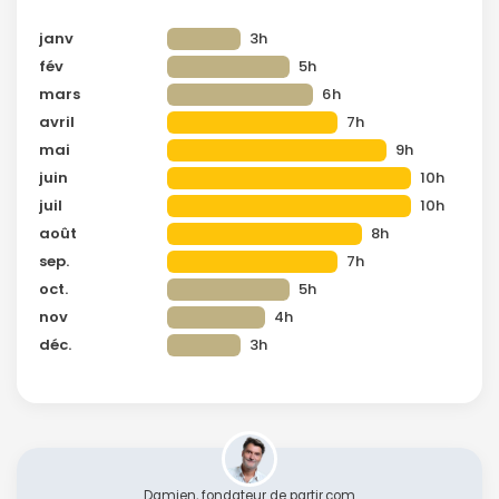
janv
3h
fév
5h
mars
6h
avril
7h
mai
9h
juin
10h
juil
10h
août
8h
sep.
7h
oct.
5h
nov
4h
déc.
3h
Damien, fondateur de partir.com