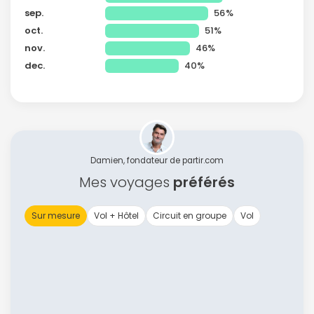
sep.
56%
oct.
51%
nov.
46%
dec.
40%
Damien, fondateur de partir.com
Mes voyages
préférés
Sur mesure
Vol + Hôtel
Circuit en groupe
Vol