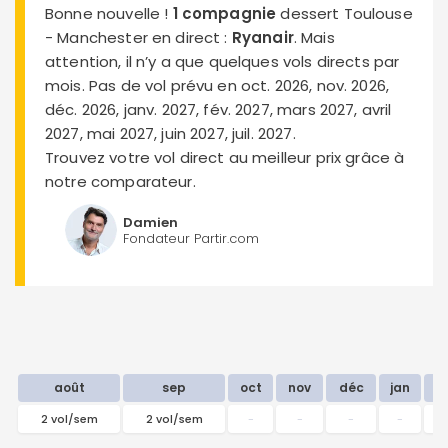
Bonne nouvelle !
1 compagnie
dessert Toulouse
- Manchester en direct :
Ryanair
. Mais
attention, il n’y a que quelques vols directs par
mois. Pas de vol prévu en oct. 2026, nov. 2026,
déc. 2026, janv. 2027, fév. 2027, mars 2027, avril
2027, mai 2027, juin 2027, juil. 2027.
Trouvez votre vol direct au meilleur prix grâce à
notre comparateur.
Damien
Fondateur Partir.com
août
sep
oct
nov
déc
jan
f
2 vol/sem
2 vol/sem
-
-
-
-