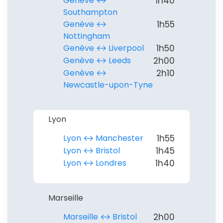
Genève ↔︎
1h40
Southampton
Politique de
Genève ↔︎
1h55
confidentialité.
Nottingham
Genève ↔︎ Liverpool
1h50
Genève ↔︎ Leeds
2h00
Genève ↔︎
2h10
Newcastle-upon-Tyne
Lyon
Lyon ↔︎ Manchester
1h55
Lyon ↔︎ Bristol
1h45
Lyon ↔︎ Londres
1h40
Marseille
Marseille ↔︎ Bristol
2h00