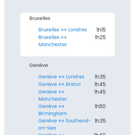
Bruxelles
Bruxelles ↔︎ Londres
1h15
Bruxelles ↔︎
1h25
Manchester
Genève
Genève ↔︎ Londres
1h35
Genève ↔︎ Bristol
1h45
Continuer avec Apple
Genève ↔︎
1h45
Manchester
ou connectez-vous par mail
Genève ↔︎
1h50
Birmingham
Genève ↔︎ Southend-
1h35
on-Sea