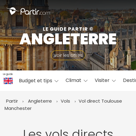
Fermer
LE GUIDE PARTIR ©
ANGLETERRE
📍 Destinations populaires
Voir les offres
Le guide
Climat
Visiter
Desti
Budget et tips
☀️ Où partir par mois
Janvier
Février
Mars
Avril
Mai
Juin
✨ Envies populaires
Partir
Angleterre
Vols
Vol direct Toulouse
Juillet
Août
Septembre
Octobre
Manchester
Novembre
Décembre
Les vols directs