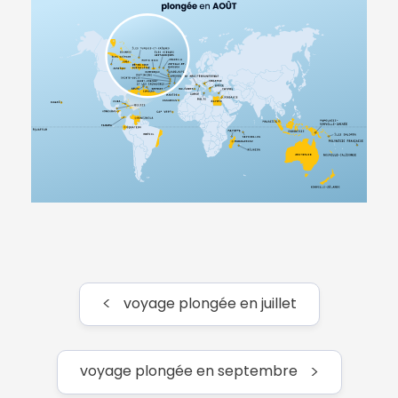
Martinique
31°
8
29°
Mayotte
28°
27
26°
Mexique
38°
26
29°
Minorque
30°
26
26°
Nouvelle-
23°
17
22°
Calédonie
Nouvelle-
13°
24
12°
Zélande
Panama
34°
30
29°
Polynésie
<
voyage plongée en juillet
29°
23
26°
française
Provence
30°
24
25°
>
voyage plongée en septembre
Réunion
25°
15
24°