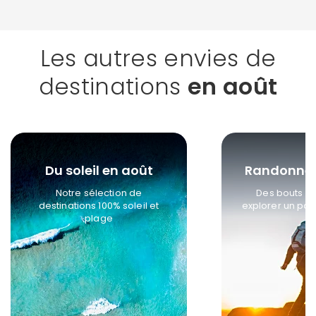
Les autres envies de
destinations
en août
Du soleil en août
Randonnée
Notre sélection de
Des bouts d
destinations 100% soleil et
explorer un pas
plage