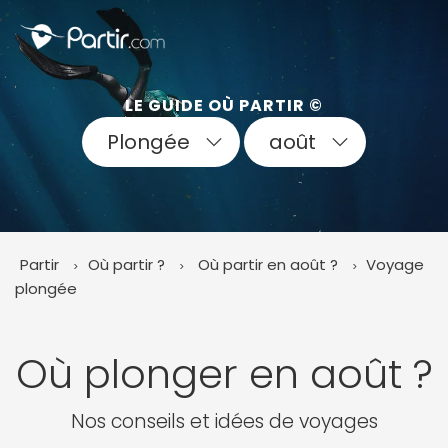
Fermer
LE GUIDE OÙ PARTIR ©
Plongée
août
📍 Destinations populaires
Partir
Où partir ?
Où partir en août ?
Voyage
☀️ Où partir par mois
plongée
Janvier
Février
Mars
Avril
Mai
Juin
✨ Envies populaires
Juillet
Août
Septembre
Octobre
Où plonger en août ?
Novembre
Décembre
Nos conseils et idées de voyages