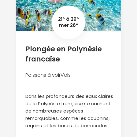
niveaux. Les demoiselles et les girelles
ondulent au milieu des nudibranches
21° à 29°
et des spirographes aux couleurs
mer 26°
éclatantes. Les poulpes côtoient les
mérous, les poissons-lapins semblent
voler au dessus des champs de
Plongée en Polynésie
posidonie, et sous vos yeux ébahis
française
dansent les dauphins et les très rares
phoques moines.
Poissons à voir
Vols
Dans les profondeurs des eaux claires
de la Polynésie française se cachent
de nombreuses espèces
remarquables, comme les dauphins,
requins et les bancs de barracudas...