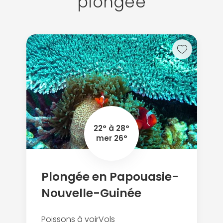
plongée
22° à 28°
mer 26°
Plongée en Papouasie-
Nouvelle-Guinée
Poissons à voir
Vols