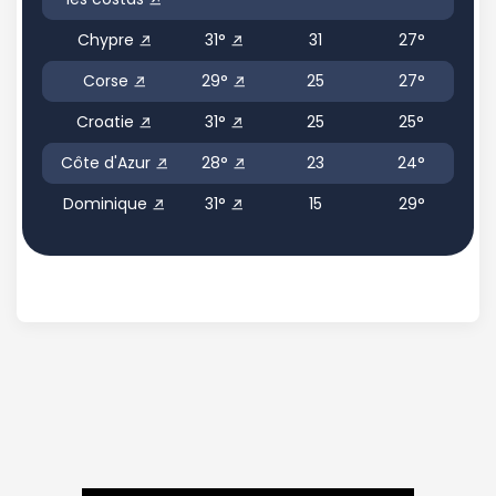
Chypre
31°
31
27°
Corse
29°
25
27°
Croatie
31°
25
25°
Côte d'Azur
28°
23
24°
Dominique
31°
15
29°
Egypte
37°
31
28°
Equateur
29°
31
22°
Fidji
26°
12
28°
Fuerteventura
28°
30
22°
Grande Canarie
28°
30
26°
Grèce
33°
30
26°