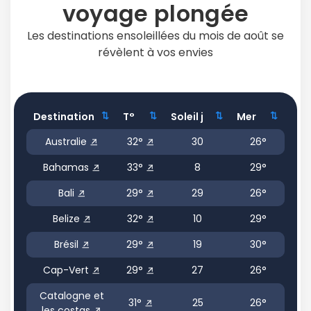
voyage plongée
Les destinations ensoleillées du mois de août se
révèlent à vos envies
Destination
T°
Soleil j
Mer
Destination
T°
Soleil j
Mer
Australie
32°
30
26°
Bahamas
33°
8
29°
Bali
29°
29
26°
Belize
32°
10
29°
Brésil
29°
19
30°
Cap-Vert
29°
27
26°
Catalogne et
31°
25
26°
les costas