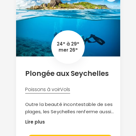
24° à 29°
mer 26°
Plongée aux Seychelles
Poissons à voir
Vols
Outre la beauté incontestable de ses
plages, les Seychelles renferme aussi
dans la profondeur de ses eaux de
Lire plus
larges bancs de poissons, des requins
récifs et quelques raies qu'on admire