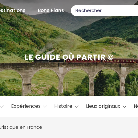
stinations
Bons Plans
ons populaires
LE GUIDE OÙ PARTIR ©
par mois
Février
Mars
Avril
Mai
Juin
Juillet
Août
S
ulaires
Novembre
Décembre
Expériences
Histoire
Lieux originaux
N
uristique en France