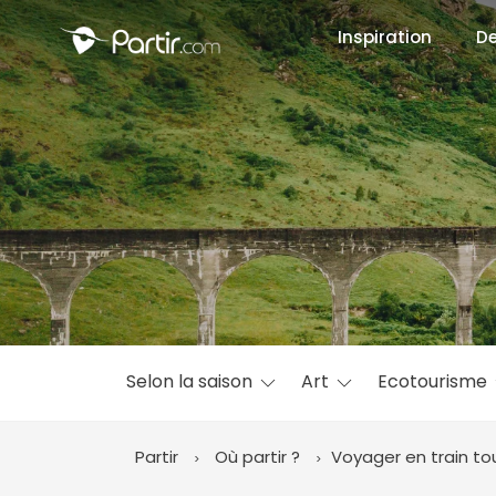
Inspiration
De
📍 Destinati
☀️ Où partir 
Janvier
✨ Envies pop
Octobre
Selon la saison
Art
Ecotourisme
Partir
Où partir ?
Voyager en train to