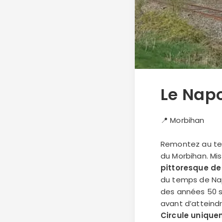
Le Nap
📍 Morbihan
Remontez au te
du Morbihan. Mis 
pittoresque de 
du temps de Napo
des années 50 s’
avant d’atteind
Circule unique