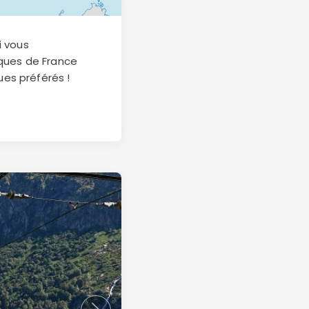
i vous
iques de France
ues préférés !