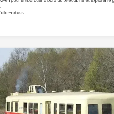
ez-en pour embarquer à bord du télécabine et explorer le g
Continuer avec Apple
.
’aller-retour.
ou connectez-vous par mail
Politique de confidentialité.