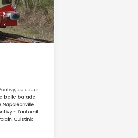
ontivy, au coeur
ne belle balade
e Napoléonville
ivy -, l’autorail
lain, Quistinic