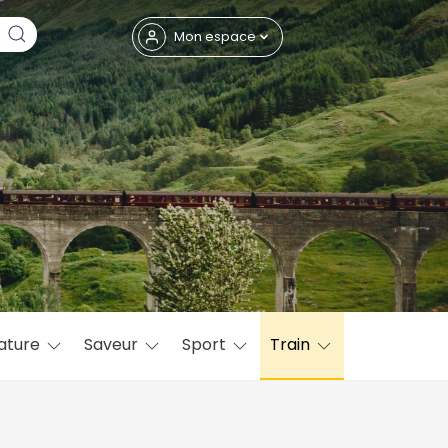
Fermer
Mon espace
eptembre
ature
Saveur
Sport
Train