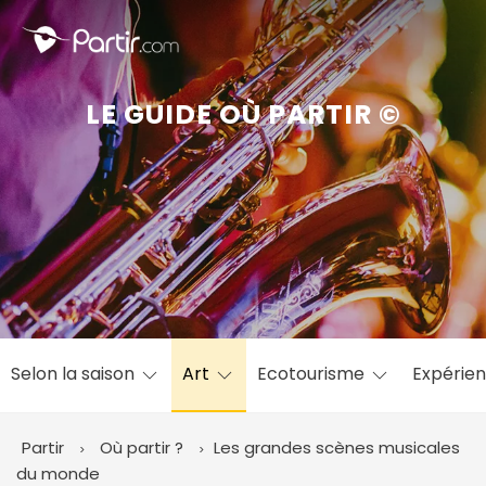
Fermer
LE GUIDE OÙ PARTIR ©
📍 Destinations populaires
☀️ Où partir par mois
Janvier
Février
Mars
Avril
Mai
Juin
✨ Envies populaires
Juillet
Août
Septembre
Octobre
Selon la saison
Art
Ecotourisme
Expérie
Novembre
Décembre
Partir
Où partir ?
Les grandes scènes musicales
du monde