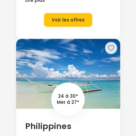
Lire plus
des paysages variés de toute
beauté : des sommets gelés de
l’Himalaya à la verdure tropicale de
Voir les offres
la région de Kerala qui possède les
plus belles plages de sable de l’Inde
en passant par les étendues de
plantations de thés et le désert du
Thar. A ces paysages s’ajoutent une
architecture exceptionnelle avec la
somptuosité des villes impériales du
Rajasthan, des palais de maharajas,
des temples et mausolées. Se
perdre dans l’effervescence des
24 à 30°
villes, lors des processions des fêtes
Mer à 27°
traditionnelles, explorer le labyrinthe
des rues et bazars en rickhaw, ou
marcher en retrouvant le silence de
Philippines
la montagne sur les hauts plateaux
du Ladakh. Un voyage en Inde en