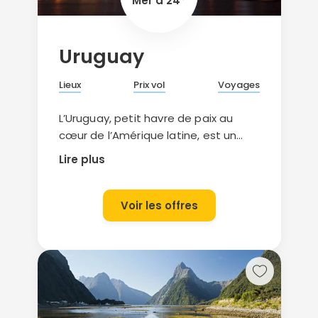
Mer à 24°
Uruguay
Lieux
Prix vol
Voyages
L’Uruguay, petit havre de paix au
cœur de l’Amérique latine, est un
pays qui se visite toute l’année. L’été
Lire plus
se situe entre décembre et mars,
mois agréables pour la plage mais
un peu chaud pour les visites. Venez
Voir les offres
flâner dans les ruelles de
Montevideo, la capitale, ou Colonia
del Sacramento, superbe ville
coloniale classée au patrimoine
mondial de l’UNESCO. L’Uruguay, ce
sont aussi de très belles plages