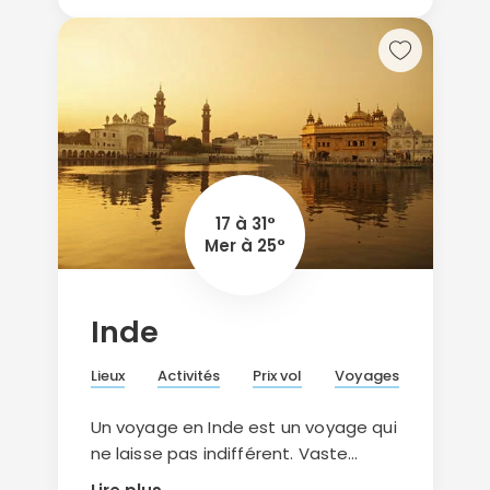
seront au paradis. Une balade dans
la vallée des thermes de Waïmangu
vous permettra d’observer des lacs
en effervescence et des cratères
rutilants. Les habitants vous
réserveront un accueil des plus
chaleureux avec l’envie de vous faire
découvrir leur magnifique pays.
17 à 31°
Mer à 25°
Inde
Lieux
Activités
Prix vol
Voyages
Un voyage en Inde est un voyage qui
ne laisse pas indifférent. Vaste
comme un continent, l’Inde ce sont