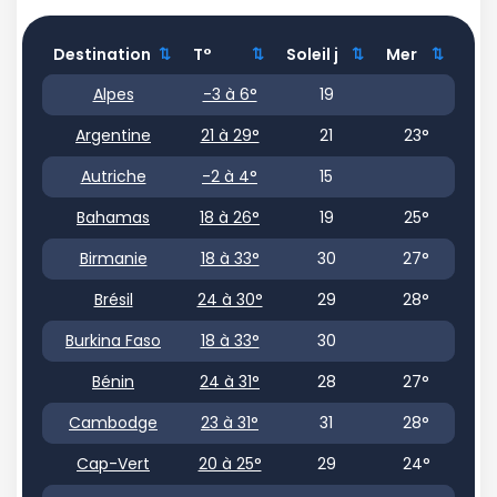
Destination
T°
Soleil j
Mer
Destination
T°
Soleil j
Mer
Alpes
-3 à 6°
19
Argentine
21 à 29°
21
23°
Autriche
-2 à 4°
15
Bahamas
18 à 26°
19
25°
Birmanie
18 à 33°
30
27°
Brésil
24 à 30°
29
28°
Burkina Faso
18 à 33°
30
Bénin
24 à 31°
28
27°
Cambodge
23 à 31°
31
28°
Cap-Vert
20 à 25°
29
24°