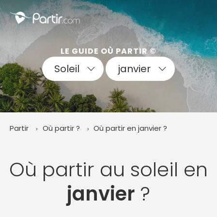
Fermer
LE GUIDE OÙ PARTIR ©
Soleil
janvier
📍 Destinations populaires
Partir
Où partir ?
Où partir en janvier ?
☀️ Où partir par mois
Janvier
Février
Mars
Avril
Mai
Juin
✨ Envies populaires
Où partir au soleil en
Juillet
Août
Septembre
Octobre
Novembre
Décembre
janvier
?