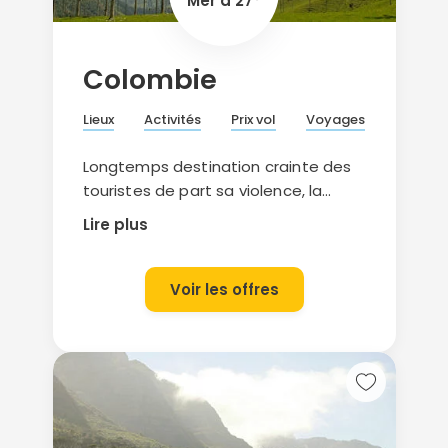
Mer à 27°
Colombie
Lieux
Activités
Prix vol
Voyages
Longtemps destination crainte des
touristes de part sa violence, la
Colombie attire désormais de plus
Lire plus
en plus de touristes avides de
découvrir ce fabuleux pays.
Un voyage en Colombie, seul pays
Voir les offres
d’Amérique du Sud à être bordé par
l’Océan Pacifique et la Mer des
Caraïbes, c’est partir à la
découverte d’une diversité naturelle
exceptionnelle : la forêt tropicale
humide amazonienne près de