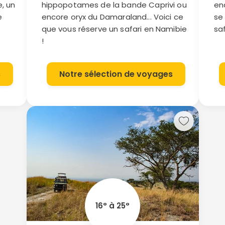
e, un
hippopotames de la bande Caprivi ou
en
e
encore oryx du Damaraland... Voici ce
se
que vous réserve un safari en Namibie
saf
!
s
Notre sélection de voyages
16° à 25°