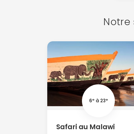
Notre 
6° à 23°
Safari au Malawi