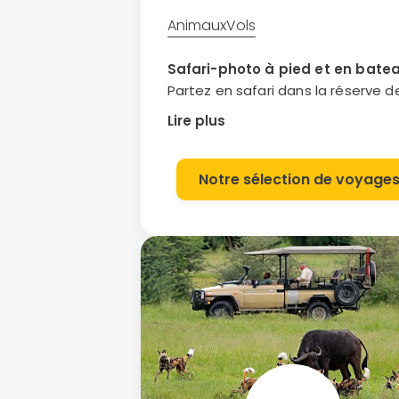
Animaux
Vols
Safari-photo à pied et en bate
Partez en safari dans la réserve d
Majete ; découvrez à pied les
Lire plus
merveilles du parc de Liwonde, et
naviguez en pirogue sur la rivière S
jusqu’au lac Malawi à la rencontre
Notre sélection de voyage
hippopotames et des éléphants.
croiserez des phacochères qui
s’abreuvent et de magnifiques
perroquets. Vous pourrez poursuiv
votre safari de nuit, à l’heure où le
hyènes, lycaons et autres prédat
sortent de leur tanière.