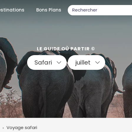
stinations
Bons Plans
ons populaires
LE GUIDE OÙ PARTIR ©
Safari
juillet
par mois
Février
Mars
Avril
Mai
Juin
Juillet
Août
S
ulaires
Novembre
Décembre
Voyage safari