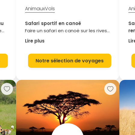
Animaux
Vols
An
au
Safari sportif en canoë
Sa
e
Faire un safari en canoë sur les rives
re
du Haut-Zambèze : voilà une
Le
Lire plus
Lir
excellente approche des paysages de
es
hire
la savane africaine ! Vous naviguerez
Sud
 des
le long des rives de grands parcs
un 
s
Notre sélection de voyages
 Vous
nationaux dont le parc du Zambèze
ef
Sud. Vous y approcherez de nombreux
ren
éléphants, vous slalomerez entre les
l’é
re
hippopotames et les crocodiles. Dans
léo
s
la brousse, les lions et les léopards
pr
eurs
pourchassent les gracieuses
4*
antilopes, pendant que les babouins
ac
jouent dans les baobabs. La nuit
of
sortent les hyènes et les
in
phacochères. Au Zambèze, plus de
pe