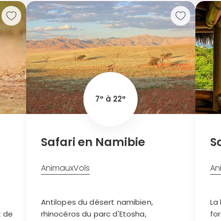
Continuer avec Apple
ou connectez-vous par mail
Politique de confidentialité.
7° à 22°
Safari en Namibie
S
Animaux
Vols
An
Antilopes du désert namibien,
La
x de
rhinocéros du parc d'Etosha,
fo