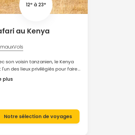
ari à cheval. Si vous êtes un
12° à 23°
valier débutant, préférez la côte
uvage d’Afrique du Sud.
afari au Kenya
imaux
Vols
ec son voisin tanzanien, le Kenya
 l'un des lieux privilégiés pour faire
 safari. Avec sa grande migration,
e plus
s immenses troupeaux et ses
amants roses, on comprend vite
rquoi...
Notre sélection de voyages