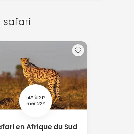
 safari
14° à 21°
mer 22°
afari en Afrique du Sud