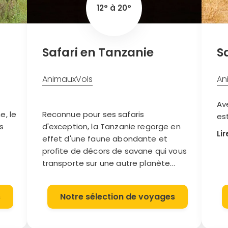
800 espèces d’oiseaux cohabitent. Ne
saf
12° à 20°
manquez pas aussi les Parc Kafue et
ca
South Langwa, parmi les plus beaux du
sa
continent.
Safari en Tanzanie
S
Animaux
Vols
An
Av
e, le
Reconnue pour ses safaris
est
s
d'exception, la Tanzanie regorge en
un
Lir
effet d'une faune abondante et
se
profite de décors de savane qui vous
fl
transporte sur une autre planète...
pou
s
Notre sélection de voyages