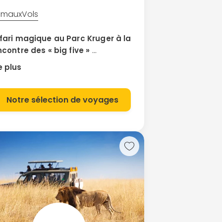
imaux
Vols
fari magique au Parc Kruger à la
ncontre des « big five »
 parc Kruger, avec ses 20 000 km2,
e plus
t la plus grande réserve d’Afrique du
. C’est aussi le lieu phare pour faire
safari en Afrique. Vous pourrez y
Notre sélection de voyages
fectuer un safari exceptionnel à la
contre des « Big Five » : le lion,
léphant, le buffle, le rhinocéros et le
pard. Pour votre sécurité, il est
éférable de parcourir la savane en
4. Cependant, un safari à pied
compagné d’un guide armé vous
frira des montées d’adrénaline
comparables. Les plus expérimentés
uvent également effectuer un