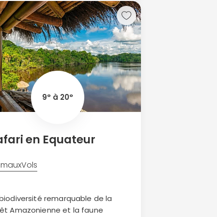
9° à 20°
afari en Equateur
imaux
Vols
 biodiversité remarquable de la
rêt Amazonienne et la faune