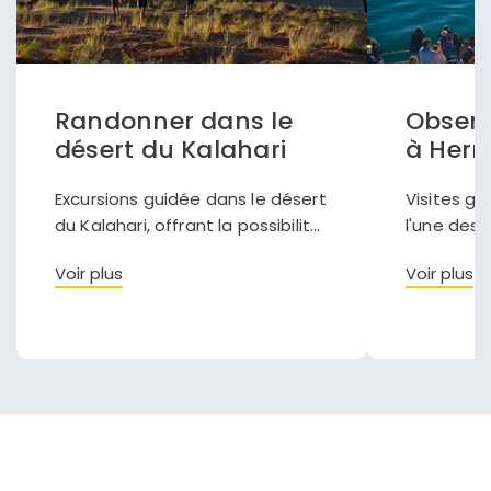
Randonner dans le
Observ
désert du Kalahari
à Her
Excursions guidée dans le désert
Visites g
du Kalahari, offrant la possibilité
l'une des 
de découvrir la beauté brute et
au monde 
Voir plus
Voir plus
la faune fascinante de cette
des balein
région semi-aride.
d'admirer
créatures 
naturel.
Continuer avec Apple