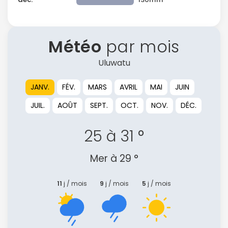
Météo
par mois
Uluwatu
JANV.
FÉV.
MARS
AVRIL
MAI
JUIN
JUIL.
AOÛT
SEPT.
OCT.
NOV.
DÉC.
25 à 31 °
Mer à 29 °
11
j / mois
9
j / mois
5
j / mois