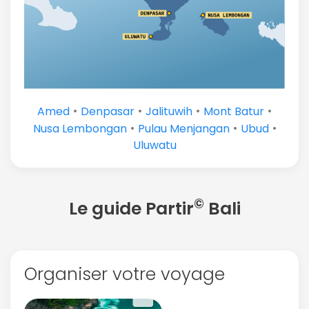
•
•
•
•
Amed
Denpasar
Jalituwih
Mont Batur
•
•
•
Nusa Lembongan
Pulau Menjangan
Ubud
Uluwatu
©
Le guide Partir
Bali
Organiser votre voyage