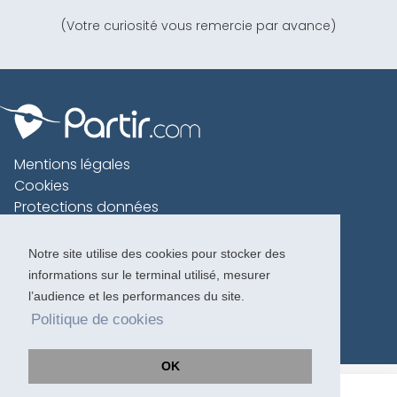
(Votre curiosité vous remercie par avance)
Mentions légales
Cookies
Protections données
Contact
Charte voyageur
Notre site utilise des cookies pour stocker des
informations sur le terminal utilisé, mesurer
Copyright 1996-2026
l’audience et les performances du site.
Politique de cookies
OK