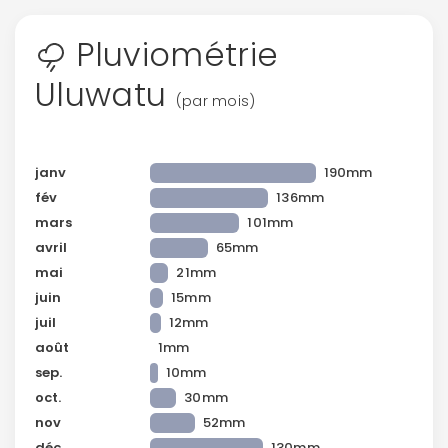
Pluviométrie
Uluwatu
(par mois)
janv
190mm
fév
136mm
mars
101mm
avril
65mm
mai
21mm
juin
15mm
juil
12mm
août
1mm
sep.
10mm
oct.
30mm
nov
52mm
déc.
130mm