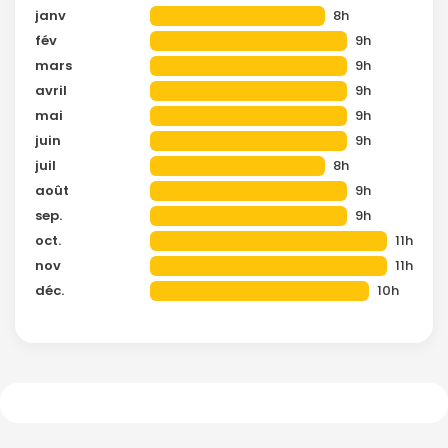
janv
8h
fév
9h
mars
9h
avril
9h
mai
9h
juin
9h
juil
8h
août
9h
sep.
9h
oct.
11h
nov
11h
déc.
10h