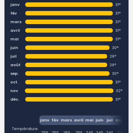
janv
31°
fév
31°
mars
31°
avril
31°
mai
31°
juin
30°
juil
29°
août
29°
sep.
30°
oct.
31°
nov
32°
déc.
31°
janv
fév
mars
avril
mai
juin
juil
août
se
Température
25°
25°
25°
25°
24°
24°
24°
23°
2