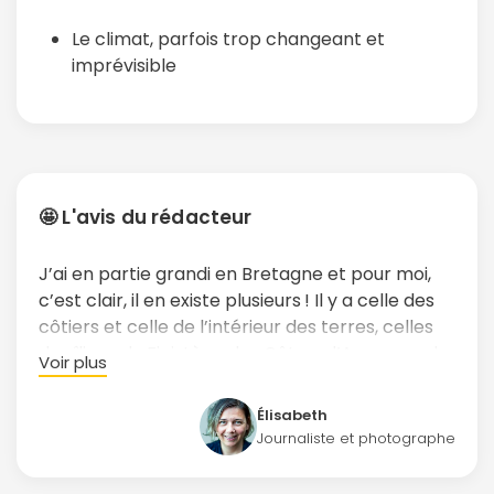
Le climat, parfois trop changeant et
imprévisible
🤩 L'avis du rédacteur
J’ai en partie grandi en Bretagne et pour moi,
c’est clair, il en existe plusieurs ! Il y a celle des
côtiers et celle de l’intérieur des terres, celles
des îliens du Finistère, des Côtes-d’Armor ou du
Voir plus
Morbihan, celle des villes du bout du monde
comme Brest ou Lorient, celle des « pays » aux
Élisabeth
traditions fortes et ancrées telles que le pays
Journaliste et photographe
Bigouden, Gallo ou de Léon.
Bref, la Bretagne a un pouvoir magnétique — et