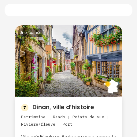
Une journée
Dinan, ville d’histoire
7
Patrimoine
Rando
Points de vue
|
|
|
Rivière/fleuve
Port
|
Ville médiévale en Bretagne avec remparts