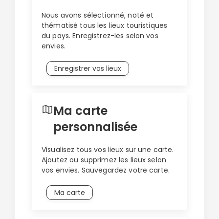
certains lieux et de légendes comme Carnac ou
Nous avons sélectionné, noté et
la forêt de Brocéliande. Des villes telles que
thématisé tous les lieux touristiques
Saint-Malo, Rennes ou encore Dinan dévoilent
du pays. Enregistrez-les selon vos
aussi plusieurs facettes de l’histoire et de
envies.
l’identité de la Bretagne. Nos incontournables
sont de véritables passeports pour découvrir
Enregistrer vos lieux
cette région, en marge de ses cousines
françaises.
Ma carte
personnalisée
Visualisez tous vos lieux sur une carte.
Ajoutez ou supprimez les lieux selon
vos envies. Sauvegardez votre carte.
Ma carte