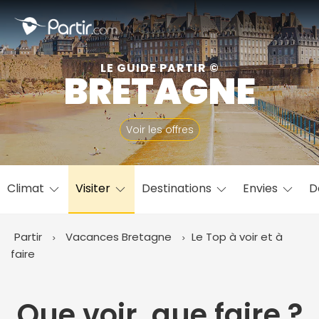
Fermer
LE GUIDE PARTIR ©
BRETAGNE
📍 Destinations populaires
Voir les offres
Climat
Visiter
Destinations
Envies
D
☀️ Où partir par mois
Janvier
Février
Mars
Avril
Mai
Juin
✨ Envies populaires
Partir
Vacances Bretagne
Le Top à voir et à
Juillet
Août
Septembre
Octobre
faire
Novembre
Décembre
Que voir, que faire ?