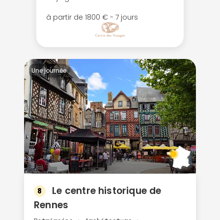
à partir de 1800 € - 7 jours
Une journée
Continuer avec Apple
Le centre historique de
8
ou connectez-vous par mail
Rennes